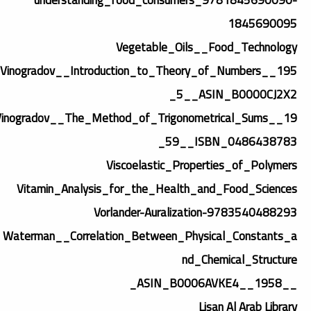
1845690095
Vegetable_Oils__Food_Technology
Vinogradov__Introduction_to_Theory_of_Numbers__195
5__ASIN_B0000CJ2X2_
Vinogradov__The_Method_of_Trigonometrical_Sums__19
59__ISBN_0486438783_
Viscoelastic_Properties_of_Polymers
Vitamin_Analysis_for_the_Health_and_Food_Sciences
Vorlander-Auralization-9783540488293
Waterman__Correlation_Between_Physical_Constants_a
nd_Chemical_Structure
__1958__ASIN_B0006AVKE4_
Lisan Al Arab Library