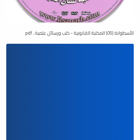
الأسطوانة (05) المكتبة القانونية - كتب ورسائل علمية ، pdf