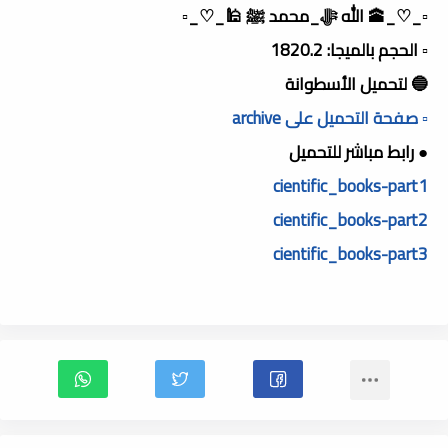
▫️_♡_🕋 الله ﷻ_محمد ﷺ 🕌_♡_▫️
▫️ الحجم بالميجا: 1820.2
🔵 لتحميل الأسطوانة
▫️ صفحة التحميل على archive
● رابط مباشر للتحميل
cientific_books-part1
cientific_books-part2
cientific_books-part3