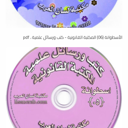
الأسطوانة (06) المكتبة القانونية - كتب ورسائل علمية ، pdf