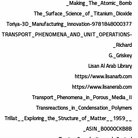
_Making_The_Atomic_Bomb
The_Surface_Science_of_Titanium_Dioxide
Toriya-3D_Manufacturing_Innovation-9781848000377
TRANSPORT_PHENOMENA_AND_UNIT_OPERATIONS-
Richard_
G._Griskey
Lisan Al Arab Library
https://www.lisanarb.com
https://www.lisanerab.com
Transport_Phenomena_in_Porous_Media_II
Transreactions_in_Condensation_Polymers
Trillat__Exploring_the_Structure_of_Matter__1959__
ASIN_B0000CKB8B_