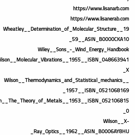
https://www.lisanarb.com
https://www.lisanerab.com
Wheatley__Determination_of_Molecular_Structure__19
59__ASIN_B0000CKA10_
Wiley__Sons_-_Wind_Energy_Handbook
ilson__Molecular_Vibrations__1955__ISBN_048663941
X_
Wilson__Thermodynamics_and_Statistical_mechanics__
1957__ISBN_0521068169_
on__The_Theory_of_Metals__1953__ISBN_052106815
0_
Wilson__X-
Ray_Optics__1962__ASIN_B0006AY8HU_