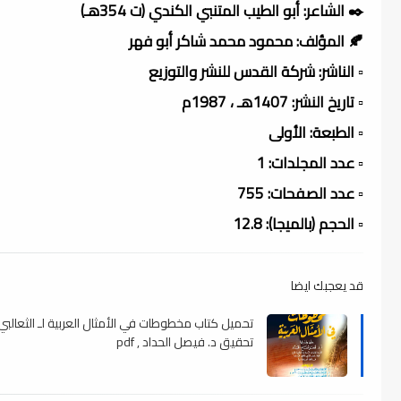
✒️ الشاعر: أبو الطيب المتنبي الكندي (ت 354هـ)
🍂 المؤلف: محمود محمد شاكر أبو فهر
▫️ الناشر: شركة القدس للنشر والتوزيع
▫️ تاريخ النشر: 1407هـ ، 1987م
▫️ الطبعة: الأولى
▫️ عدد المجلدات: 1
▫️ عدد الصفحات: 755
▫️ الحجم (بالميجا): 12.8
قد يعجبك ايضا
تحميل كتاب مخطوطات في الأمثال العربية لـ الثعالبي
تحقيق د. فيصل الحداد , pdf