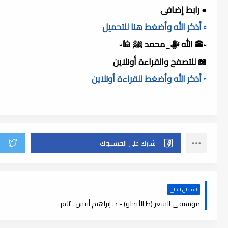
● رابط إضافى
▫️ أذكر الله وأضغط هنا للتحميل
▫️🕋 الله ﷻ_محمد ﷺ 🕌▫️
📖 للتصفح والقراءة أونلاين
▫️ أذكر الله وأضغط للقراءة أونلاين
المقال التالي
موسيقى الشعر (ط الأنجلو) - د. إبراهيم أنيس ، pdf