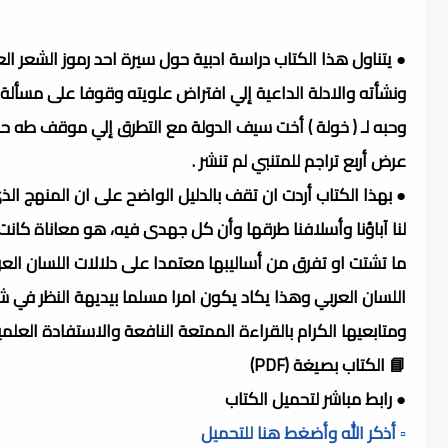
● يتناول هذا الكتاب دراسة ادبية حول سيرة احد رموز الشعر ال
ونشأته والادلة الداعية إلي افتراض علويته وقوفا على مسألة 
وحبه لـ ( خولة ) أخت سيف الدولة مع التطرق إلي موقف طه 
عرض أربع تراجم للمتنبي لم تنشر .
● بهذا الكتاب أردت ان تقف بالدليل الواضح على ان المنهج 
لنا آباؤنا وأسلافنا طرقها وأن كل جهدى فيه، هو معاناة كانت
ما تشتت او تفرق من أساليبها معتمدا على دلالات اللسان ال
اللسان العربي وهذا يكاد يكون امرا مسلما بيديهة النظر في شان 
ومتابعيها الكرام بالقراءة الممتعة النافعة والاستفادة العلمية
📘 الكتاب بصيغة (PDF)
● رابط مباشر لتحميل الكتاب
▫️ أذكر الله وأضغط هنا للتحميل