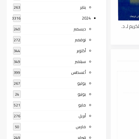
يناير
263
2024
3316
ريم لـ د.
ديسمبر
240
نوفمبر
272
أكتوبر
344
سبتمبر
349
أغسطس
399
يوليو
267
يونيو
24
مايو
521
أبريل
276
مارس
50
فبراير
249