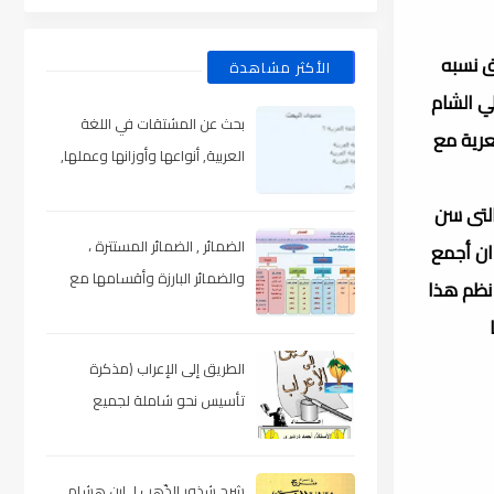
ق نسبه
الأكثر مشاهدة
ي الشام
بحث عن المشتقات في اللغة
عرية مع
العربية, أنواعها وأوزانها وعملها,
مدعم بالأمثلة والصور , pdf
التى سن
الضمائر , الضمائر المستترة ،
ان أجمع
والضمائر البارزة وأقسامها مع
 نظم هذا
الشرح والتدريبات , شرح مبسط مع
الأمثلة وتحميل pdf
الطريق إلى الإعراب (مذكرة
تأسيس نحو شاملة لجميع
المراحل) , pdf
شرح شذور الذّهب لـ ابن هشام