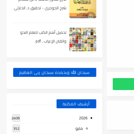
شرح الجوجرى - تحقيق د. الحارثي
، pdf
تحميل أهم الكتب لتعلم النحو
واتقان الإعراب , pdf
سبحان الله وبحمده سبحان ربى العظيم
أرشيف المكتبة
2026
2408
مايو
352