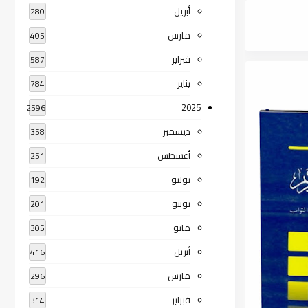
أبريل
280
مارس
405
فبراير
587
يناير
784
2025
2596
ديسمبر
358
أغسطس
251
يوليو
192
يونيو
201
مايو
305
أبريل
416
مارس
296
فبراير
314