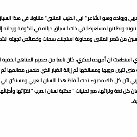
عربي ورواده وهو الشاعر " ابي الطيب المتنبي" متناولا في هذا السيا
نبوته وبطلانها مستعرضا في ذات السياق حياته في الكوفة ورحلته إل
حسين من شعر المتنبى ومحاولة استجلاء سمات وخصائص تجربته الش
الذي استطعت ان أمهده لفكري، كان نابعا من صميم المناهج الخفية 
 منى لتبين دروبها ومسالكها ثم إزالة الغبار الذي طمس معالمها ثم 
عربي لأن كل ذلك مخبوء تحت ألفاظ هذا اللسان العربي ومستكن في
كل لغة وتراثها، مع تمنيات " مكتبة لسان العرب " لقرّائها وأحبّائها
..