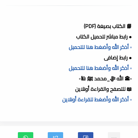
📘 الكتاب بصيغة (PDF)
● رابط مباشر لتحميل الكتاب
▫️ أذكر الله وأضغط هنا للتحميل
● رابط إضافى
▫️ أذكر الله وأضغط هنا للتحميل
▫️🕋 الله ﷻ_محمد ﷺ 🕌▫️
📖 للتصفح والقراءة أونلاين
▫️ أذكر الله وأضغط للقراءة أونلاين