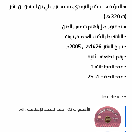
● المؤلف: الحكيم الترمذي، محمد بن علي بن الحسن بن بشر
(ت 320 هـ)
● تحقيق: د. إبراهيم شمس الدين
▫️ الناشر: دار الكتب العلمية, بروت
▫️ تاريخ النشر: 1426هـ , 2005م
▫️ رقم الطبعة: الثانية
▫️ عدد المجلدات: 1
▫️ عدد الصفحات: 79
قد يعجبك ايضا
الأسطوانة 02 - كتب الثقافة الإسلامية ، pdf