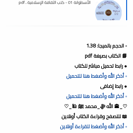
الأسطوانة 01 - كتب الثقافة الإسلامية ، pdf
▫️ الحجم بالميجا: 1.38
📘 الكتاب بصيغة pdf
● رابط تحميل مباشر للكتاب
▫️ أذكر الله وأضغط هنا للتحميل
● رابط إضافى
▫️ أذكر الله وأضغط هنا للتحميل
♡_🕋 الله ﷻ_محمد ﷺ 🕌_♡
📖 للتصفح وقراءة الكتاب أونلاين
▫️ أذكر الله وأضغط للقراءة أونلاين