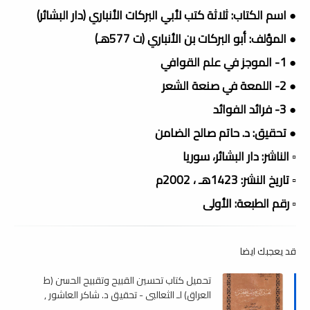
● اسم الكتاب: ثلاثة كتب لأبي البركات الأنباري (دار البشائر)
● المؤلف: أبو البركات بن الأنباري (ت 577هـ)
● 1- الموجز في علم القوافي
● 2- اللمعة في صنعة الشعر
● 3- فرائد الفوائد
● تحقيق: د. حاتم صالح الضامن
▫️ الناشر: دار البشائر، سوريا
▫️ تاريخ النشر: 1423هـ ، 2002م
▫️ رقم الطبعة: الأولى
قد يعجبك ايضا
تحميل كتاب تحسين القبيح وتقبيح الحسن (ط
العراق) لـ الثعالبي - تحقيق د. شاكر العاشور ,
pdf