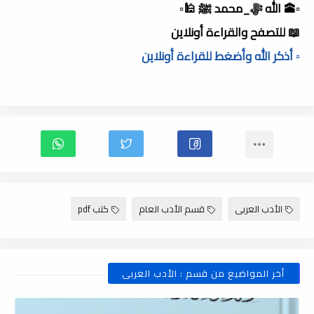
▫️🕋 الله ﷻ_محمد ﷺ 🕌▫️
📖 للتصفح والقراءة أونلاين
▫️ أذكر الله وأضغط للقراءة أونلاين
الأدب العربى
قسم الأدب العام
كتب pdf
أخر المواضيع من قسم : الأدب العربى