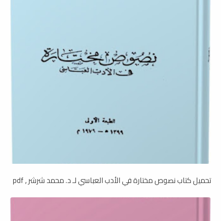
تحميل كتاب نصوص مختارة في الأدب العباسي لـ د. محمد شرشر , pdf