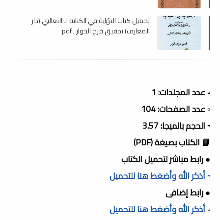
تحميل كتاب النهّاية في الكناية لـ الثعالبي (دار
المعارف) تحقيق فرج الحوار , pdf
▫️ عدد المجلدات: 1
▫️ عدد الصفحات: 104
▫️ الحجم بالميجا: 3.57
📘 الكتاب بصيغة (PDF)
● رابط مباشر لتحميل الكتاب
▫️ أذكر الله وأضغط هنا للتحميل
● رابط إضافى
▫️ أذكر الله وأضغط هنا للتحميل