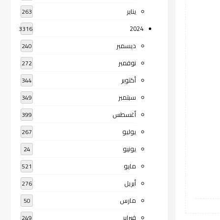
يناير
263
2024
3316
ديسمبر
240
نوفمبر
272
أكتوبر
344
سبتمبر
349
أغسطس
399
يوليو
267
يونيو
24
مايو
521
أبريل
276
مارس
50
فبراير
249