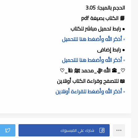
الحجم بالميجا: 3.05
📘 الكتاب بصيغة pdf
● رابط تحميل مباشر للكتاب
▫️ أذكر الله وأضغط هنا للتحميل
● رابط إضافى
▫️ أذكر الله وأضغط هنا للتحميل
♡_🕋 الله ﷻ_محمد ﷺ 🕌_♡
📖 للتصفح وقراءة الكتاب أونلاين
▫️ أذكر الله وأضغط للقراءة أونلاين