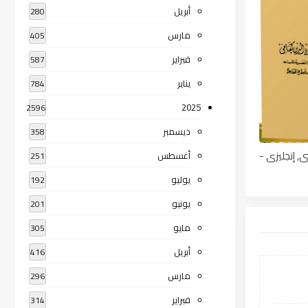
أبريل
280
مارس
405
فبراير
587
يناير
784
2025
2596
ديسمبر
358
 إنجليزى -
أغسطس
251
يوليو
192
يونيو
201
مايو
305
أبريل
416
مارس
296
فبراير
314