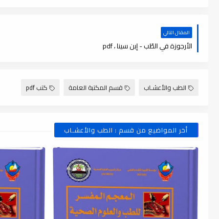
المقال التالي
الأرجوزة في الطّب - إبن سينا ، pdf
الطب والأعشـاب
قسم المكتبة العامة
كتب pdf
أخر المواضيع من قسم : الطب والأعشـاب