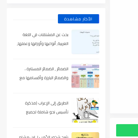
الأكثر مشاهدة
بحث عن المشتقات في اللغة
العربية, أنواعها وأوزانها وعملها,
مدعم بالأمثلة والصور , pdf
الضمائر , الضمائر المستترة ،
والضمائر البارزة وأقسامها مع
الشرح والتدريبات , شرح مبسط مع
الأمثلة وتحميل pdf
الطريق إلى الإعراب (مذكرة
تأسيس نحو شاملة لجميع
المراحل) , pdf
شرح شذور الذّهب لـ ابن هشام