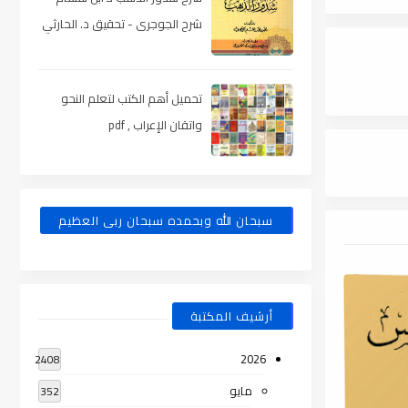
شرح الجوجرى - تحقيق د. الحارثي
، pdf
تحميل أهم الكتب لتعلم النحو
واتقان الإعراب , pdf
سبحان الله وبحمده سبحان ربى العظيم
أرشيف المكتبة
2026
2408
مايو
352