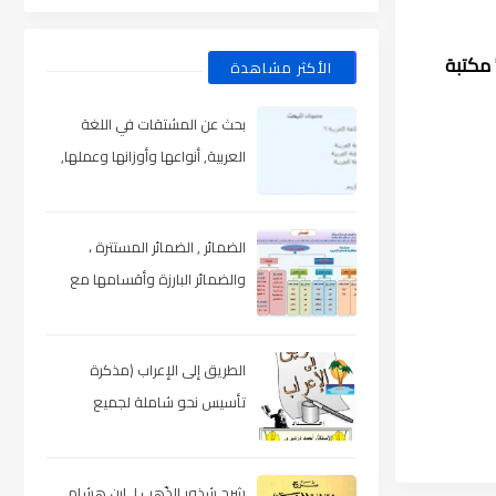
 مكتبة
الأكثر مشاهدة
بحث عن المشتقات في اللغة
العربية, أنواعها وأوزانها وعملها,
مدعم بالأمثلة والصور , pdf
الضمائر , الضمائر المستترة ،
والضمائر البارزة وأقسامها مع
الشرح والتدريبات , شرح مبسط مع
الأمثلة وتحميل pdf
الطريق إلى الإعراب (مذكرة
تأسيس نحو شاملة لجميع
المراحل) , pdf
شرح شذور الذّهب لـ ابن هشام