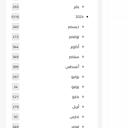
يناير
263
2024
3316
ديسمبر
240
نوفمبر
272
أكتوبر
344
سبتمبر
349
أغسطس
399
يوليو
267
يونيو
24
مايو
521
أبريل
276
مارس
50
فبراير
249