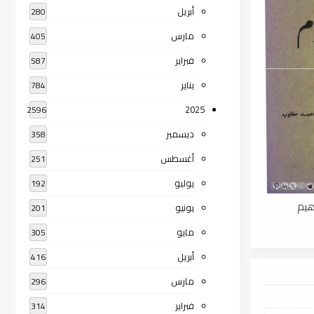
أبريل
280
مارس
405
فبراير
587
يناير
784
2025
2596
ديسمبر
358
أغسطس
251
يوليو
192
هيم
يونيو
201
مايو
305
أبريل
416
مارس
296
فبراير
314