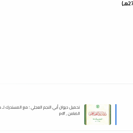
تحميل ديوان أبي النجم العجلي ؛ مع المستدرك لـ د.
الضامن , pdf