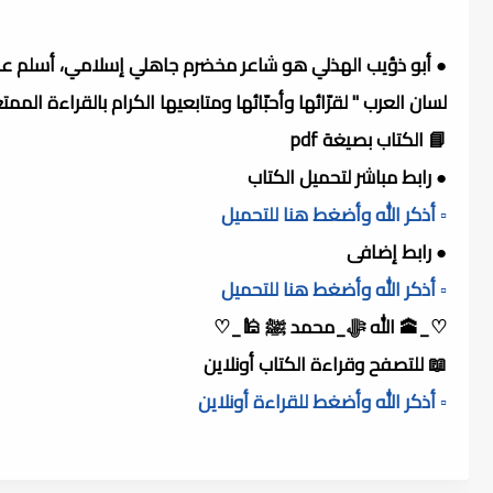
●
أبو ذؤيب الهذلي هو شاعر مخضرم جاهلي إسلامي، أسلم على ع
لسان العرب " لقرّائها وأحبّائها ومتابعيها الكرام بالقراءة المم
📘 الكتاب بصيغة pdf
● رابط مباشر لتحميل الكتاب
▫️ أذكر الله وأضغط هنا للتحميل
● رابط إضافى
▫️ أذكر الله وأضغط هنا للتحميل
♡_🕋 الله ﷻ_محمد ﷺ 🕌_♡
📖 للتصفح وقراءة الكتاب أونلاين
▫️ أذكر الله وأضغط للقراءة أونلاين