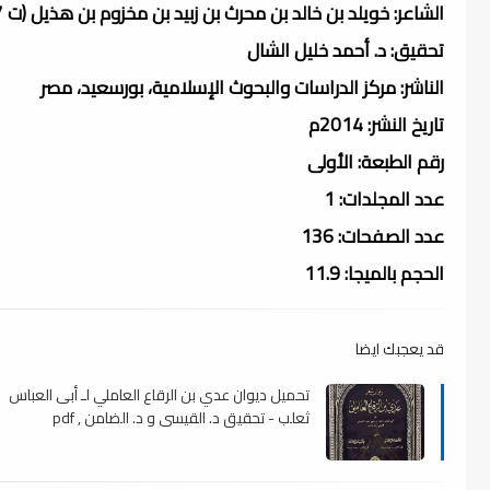
الشاعر: خويلد بن خالد بن محرث بن زبيد بن مخزوم بن هذيل (ت 27هـ)
تحقيق: د. أحمد خليل الشال
الناشر: مركز الدراسات والبحوث الإسلامية، بورسعيد، مصر
تاريخ النشر: 2014م
رقم الطبعة: الأولى
عدد المجلدات: 1
عدد الصفحات: 136
الحجم بالميجا: 11.9
قد يعجبك ايضا
تحميل ديوان عدي بن الرقاع العاملي لـ أبى العباس
ثعلب - تحقيق د. القيسي و د. الضامن , pdf