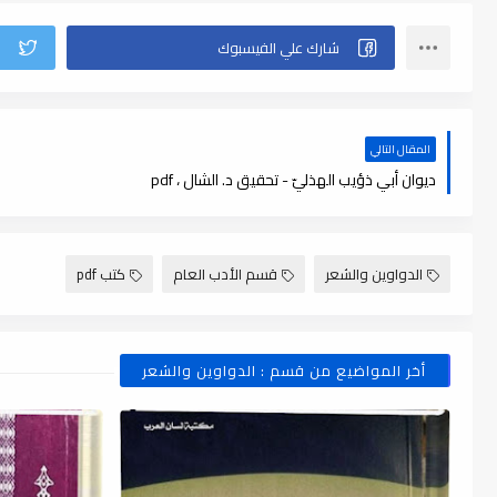
المقال التالي
ديوان أبي ذؤيب الهذليّ - تحقيق د. الشال ، pdf
الدواوين والشعر
قسم الأدب العام
كتب pdf
أخر المواضيع من قسم : الدواوين والشعر