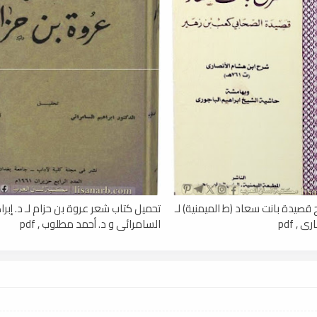
قصيدة بانت سعاد (ط الميمنية) لـ
تحميل كتاب شعر عروة بن حزام لـ د. إبرا
 , pdf
السامرائي و د. أحمد مطلوب , pdf