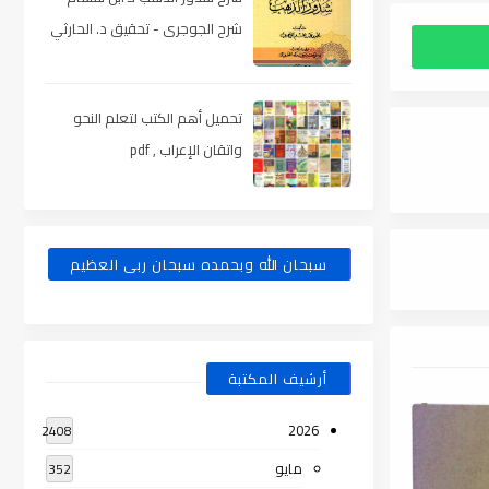
شرح الجوجرى - تحقيق د. الحارثي
، pdf
تحميل أهم الكتب لتعلم النحو
واتقان الإعراب , pdf
سبحان الله وبحمده سبحان ربى العظيم
أرشيف المكتبة
2026
2408
مايو
352