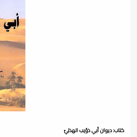
كتاب: ديوان أبي ذؤيب الهذليّ