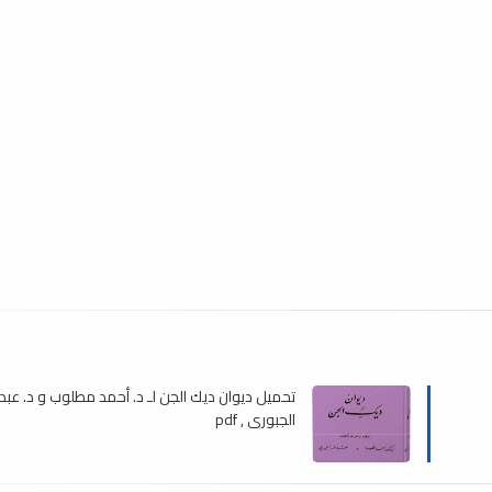
تحميل ديوان ديك الجن لـ د. أحمد مطلوب و د. عبد 
الجبوري , pdf