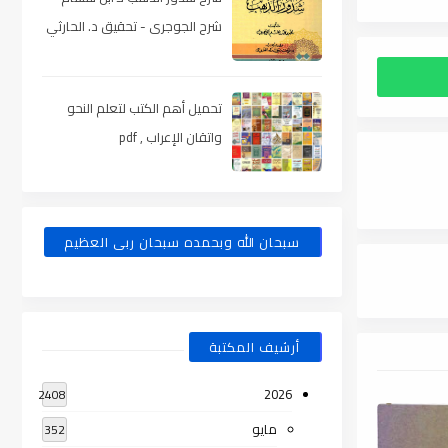
شرح الجوجرى - تحقيق د. الحارثي
، pdf
تحميل أهم الكتب لتعلم النحو
واتقان الإعراب , pdf
سبحان الله وبحمده سبحان ربى العظيم
أرشيف المكتبة
2026
2408
مايو
352