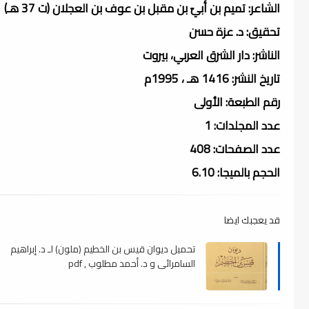
الشاعر: تميم بن أبيّ بن مقبل بن عوف بن العجلان (ت 37 هـ)
تحقيق: د. عزة حسن
الناشر: دار الشرق العربي، بيروت
تاريخ النشر: 1416 هـ ، 1995م
رقم الطبعة: الأولى
عدد المجلدات: 1
عدد الصفحات: 408
الحجم بالميجا: 6.10
قد يعجبك ايضا
تحميل ديوان قيس بن الخطيم (ملون) لـ د. إبراهيم
السامرائي و د. أحمد مطلوب , pdf