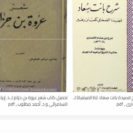
قصيدة بانت سعاد (ط الميمنية) لـ
تحميل كتاب شعر عروة بن حزام لـ د. إبرا
 , pdf
السامرائي و د. أحمد مطلوب , pdf