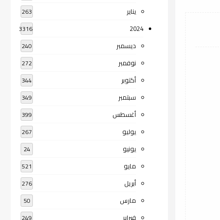
يناير
263
2024
3316
ديسمبر
240
نوفمبر
272
أكتوبر
344
سبتمبر
349
أغسطس
399
يوليو
267
يونيو
24
مايو
521
أبريل
276
مارس
50
فبراير
249