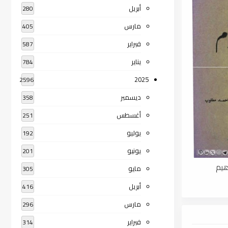
أبريل
280
مارس
405
فبراير
587
يناير
784
2025
2596
ديسمبر
358
أغسطس
251
يوليو
192
يونيو
201
هيم
مايو
305
أبريل
416
مارس
296
فبراير
314