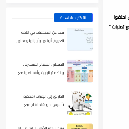
 احتفوا
الأكثر مشاهدة
 تمنيات "
بحث عن المشتقات في اللغة
العربية, أنواعها وأوزانها وعملها,
مدعم بالأمثلة والصور , pdf
الضمائر , الضمائر المستترة ،
والضمائر البارزة وأقسامها مع
الشرح والتدريبات , شرح مبسط مع
الأمثلة وتحميل pdf
الطريق إلى الإعراب (مذكرة
تأسيس نحو شاملة لجميع
المراحل) , pdf
شرح شذور الذّهب لـ ابن هشام