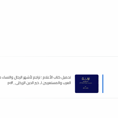
تحميل كتاب الأعلام ؛ تراجم لأشهر الرجال والنساء 
العرب والمستعربين لـ خير الدين الزركلي , pdf