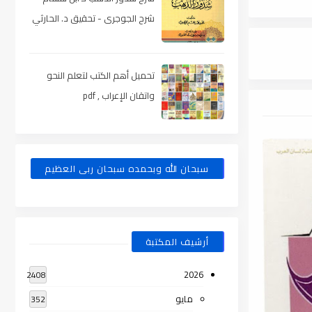
شرح الجوجرى - تحقيق د. الحارثي
، pdf
تحميل أهم الكتب لتعلم النحو
واتقان الإعراب , pdf
سبحان الله وبحمده سبحان ربى العظيم
أرشيف المكتبة
2026
2408
مايو
352