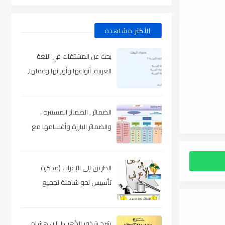
الأكثر مشاهدة
بحث عن المشتقات في اللغة
العربية, أنواعها وأوزانها وعملها,
مدعم بالأمثلة والصور , pdf
الضمائر , الضمائر المستترة ،
والضمائر البارزة وأقسامها مع
الشرح والتدريبات , شرح مبسط مع
الأمثلة وتحميل pdf
الطريق إلى الإعراب (مذكرة
تأسيس نحو شاملة لجميع
المراحل) , pdf
شرح شذور الذّهب لـ ابن هشام