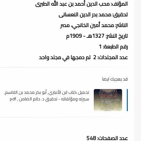
المؤلف: محب الدين أحمد بن عبد الله الطبرى
تحقيق: محمد بدر الدين النعسانى
الناشر: محمد أمين الخانجي، مصر
تاريخ النشر: 1327هـ - 1909م
رقم الطبعة: 1
عدد المجلدات: 2 تم دمجها في مجلد واحد
قد يعجبك ايضا
تحميل كتاب ابن الأنباري, أبو بكر محمد بن القاسم,
سيرته ومؤلفاته - تحقيق د. حاتم الضامن , pdf
عدد الصفحات: 548