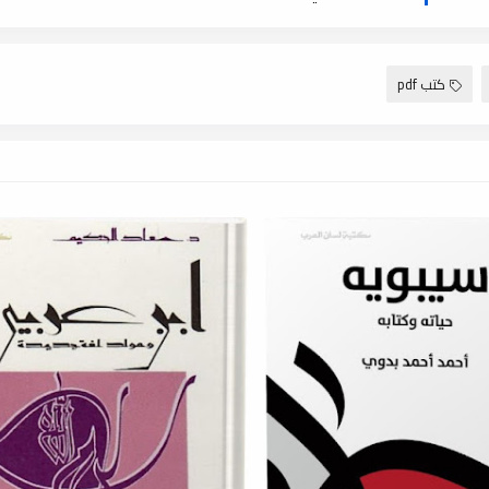
كتب pdf