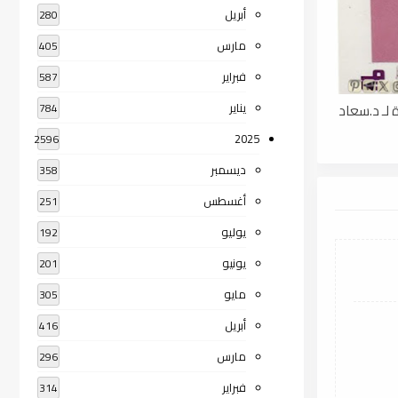
أبريل
280
مارس
405
فبراير
587
يناير
 لـ د.سعاد
784
2025
2596
ديسمبر
358
أغسطس
251
يوليو
192
يونيو
201
مايو
305
أبريل
416
مارس
296
فبراير
314