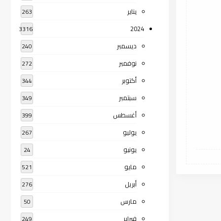
يناير
263
2024
3316
ديسمبر
240
نوفمبر
272
أكتوبر
344
سبتمبر
349
أغسطس
399
يوليو
267
يونيو
24
مايو
521
أبريل
276
مارس
50
فبراير
249