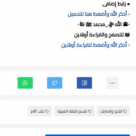
● رابط إضافى
▫️ أذكر الله وأضغط هنا للتحميل
▫️🕋 الله ﷻ_محمد ﷺ 🕌▫️
📖 للتصفح والقراءة أونلاين
▫️ أذكر الله وأضغط للقراءة أونلاين
النحو والصرف
قسم اللغة العربية
كتب pdf