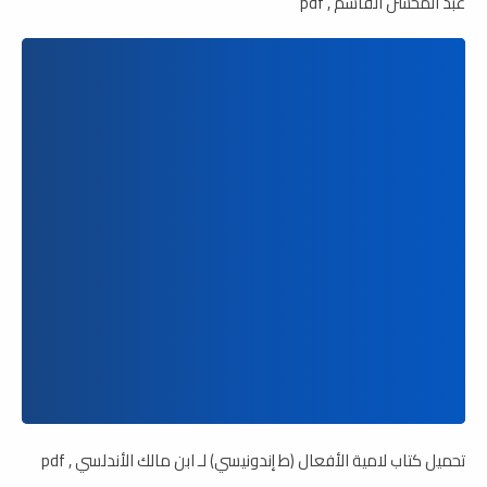
عبد المحسن القاسم , pdf
تحميل كتاب لامية الأفعال (ط إندونيسي) لـ ابن مالك الأندلسي , pdf