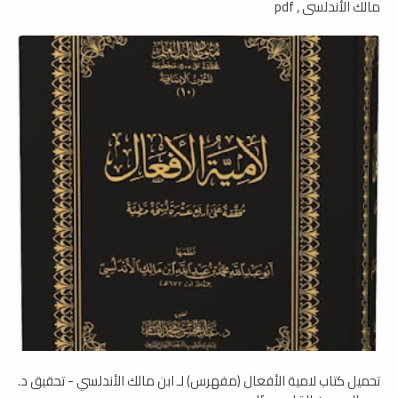
مالك الأندلسي , pdf
تحميل كتاب لامية الأفعال (مفهرس) لـ ابن مالك الأندلسي - تحقيق د.