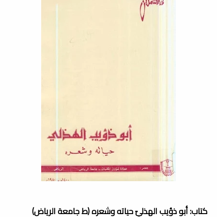
كتاب: أبو ذؤيب الهذليّ حياته وشعره (ط جامعة الرياض)