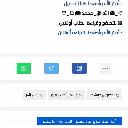
▫️ أذكر الله وأضغط هنا للتحميل
♡_🕋 الله ﷻ_محمد ﷺ 🕌_♡
📖 للتصفح وقراءة الكتاب أونلاين
▫️ أذكر الله وأضغط للقراءة أونلاين
الدواوين والشعر
قسم الأدب العام
كتب pdf
أخر المواضيع من قسم : الدواوين والشعر