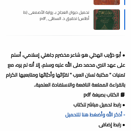
تحميل ديوان العجاج بـ رواية الأصمعى (ط
أطلس) تحقيق د. السطلى , pdf
● أبو ذؤيب الهذلي هو شاعر مخضرم جاهلي إسلامي، أسلم
على عهد النبي محمد صلى الله عليه وسلم، إلا أنه لم يره، مع
تمنيات " مكتبة لسان العرب " لقرّائها وأحبّائها ومتابعيها الكرام
بالقراءة الممتعة النافعة والاستفادة العلمية..
📘 الكتاب بصيغة pdf
● رابط تحميل مباشر للكتاب
▫️ أذكر الله وأضغط هنا للتحميل
● رابط إضافى