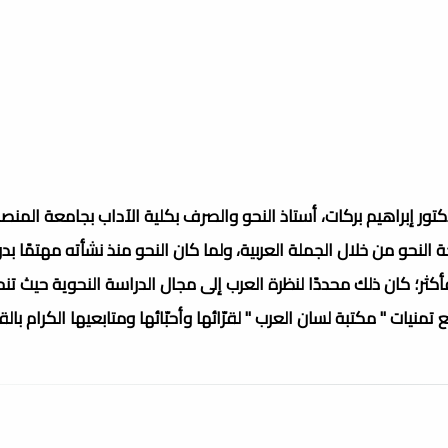
ور إبراهيم بركات، أستاذ النحو والصرف بكلية الآداب بجامعة المنصو
لى معالجة النحو من خلال الجملة العربية، ولما كان النحو منذ نشأته مهتمًا ب
ثر؛ كان ذلك محددًا لنظرة العرب إلى مجال الدراسة النحوية حيث تن
تمنيات " مكتبة لسان العرب " لقرّائها وأحبّائها ومتابعيها الكرام بالق