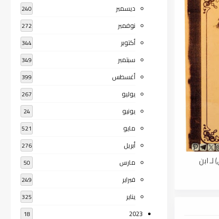
ديسمبر
240
نوفمبر
272
أكتوبر
344
سبتمبر
349
أغسطس
399
يوليو
267
يونيو
24
مايو
521
أبريل
276
لـ ابن
مارس
50
فبراير
249
يناير
325
2023
18