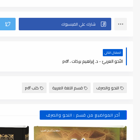
المقال التالي
النّحو العربيّ - د. إبراهيم بركات ، pdf
النحو والصرف
قسم اللغة العربية
كتب pdf
أخر المواضيع من قسم : النحو والصرف