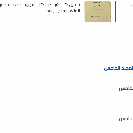
تحميل كتاب شواهد الكتاب لسيبويه لـ د. محمد عب
المنعم خفاجى , pdf
لمجلد الخامس
الخامس
الخامس