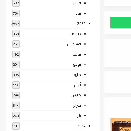
فبراير
587
يناير
784
2025
2596
ديسمبر
358
أغسطس
251
يوليو
192
يونيو
201
مايو
305
أبريل
416
مارس
296
فبراير
314
يناير
263
2024
3316