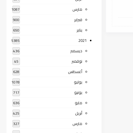
مارس
1087
فبراير
900
يناير
650
2021
5385
ديسمبر
436
نوفمبر
45
أغسطس
628
يوليو
1078
يونيو
717
مايو
636
أبريل
425
مارس
327