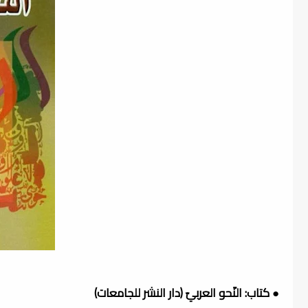
● كتاب: النّحو العربيّ (دار النشر للجامعات)