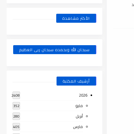
د
الأكثر مشاهدة
سبحان الله وبحمده سبحان ربى العظيم
أرشيف المكتبة
2026
2408
مايو
352
أبريل
280
مارس
405