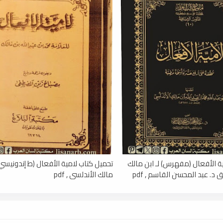
ة الأفعال (مفهرس) لـ ابن مالك
تحميل كتاب لامية الأفعال (ط إندونيسي) 
 د. عبد المحسن القاسم , pdf
مالك الأندلسي , pdf