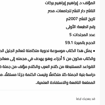
المؤلف: د. إبراهيم إبراهيم بركات
الناشر: دار النشر للجامعات، مصر
تاريخ النشر: 2007م
رقم الطبعة: الأولى
عدد المجلدات: 5
الحجم بالميجا: 59.1
● يمثل هذا الكتاب موسوعة نحوية متكاملة للعالم الجليل الدكت
والكتاب مكون من 5 أجزاء. وهو يهدف في مجمله إ
القواعد المستنبطة من كلام العرب والكلام مؤلف من جملة فأك
دراسة بنية الجملة كلا متكاملًا وليست الكلمة جزءًا مستقلًا، مع 
الممتعة النافعة والاستفادة العلمية..
قد يعجبك ايضا