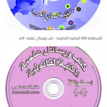
الأسطوانة (06) المكتبة القانونية - كتب ورسائل علمية ، pdf