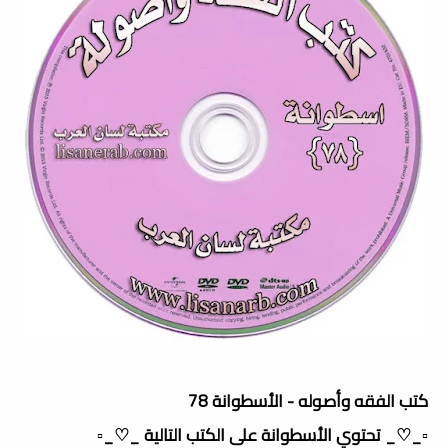
كتب الفقه وأصوله - الأسطوانة 78
▫️_♡_ تحتوي الأسطوانة على الكتب التالية _♡_▫️