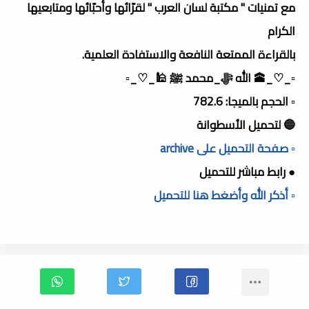
مع تمنيات " مكتبة لسان العرب " لقرّائها وأحبّائها ومتابعيها
الكرام
بالقراءة الممتعة النافعة والاستفادة العلمية.
▫️_♡_🕋 الله ﷻ_محمد ﷺ 🕌_♡_▫️
▫️ الحجم بالميجا: 782.6
🔵 لتحميل الأسطوانة
▫️ صفحة التحميل على archive
● رابط مباشر للتحميل
▫️ أذكر الله وأضغط هنا للتحميل