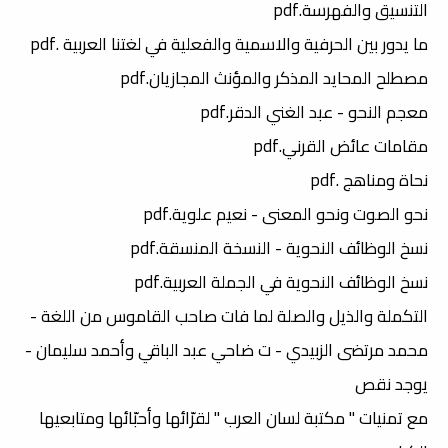
التنسيق والفهرسة.pdf
ما يدور بين الحرفية والاسمية والفعلية في لغتنا العربية .pdf
مصطلح المحايد المذكر والمؤنث المجازيان.pdf
معجم النحو - عبد الغني الدقر.pdf
مقامات عائض القرني.pdf
نحاة ومناهج .pdf
نحو الصوت ونحو المعنى - نعيم علوية.pdf
نسخ الوظائف النحوية - النسخة المنسقة.pdf
نسخ الوظائف النحوية في الجملة العربية.pdf
التكملة والذيل والصلة لما فات صاحب القاموس من اللغة -
محمد مرتضى الزبيدي - ت ضاحي عبد الباقي وأحمد سليمان -
يوجد نقص
مع تمنيات " مكتبة لسان العرب " لقرّائها وأحبّائها ومتابعيها