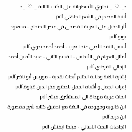
▫️_-♡-_ تحتوي الأسطوانة على الكتب التالية _-♡-_▫️
أبنية المصدر في الشعر الجاهلي.pdf
أثر الدخيل على العربية الفصحى في عصر الاحتجاج - مسعود
بوبو.pdf
أسس النقد الأدبي عند العرب - أحمد أحمد بدوي.pdf
أمثال العوام في الأندلس - القسم الثاني - عبيد الله بن أحمد
الزجالي القرطبي.pdf
إشارة اللغة ودلالة الكلام أبحاث نقدية - موريس أبو ناضر.pdf
إعراب الجمل و أشباه الجمل للدكتور فخر الدين قباوة.pdf
ابحاث عربية مهداة الى المستشرق فيشر.pdf
ابن خالويه وجهوده في اللغة مع تحقيق كتابه شرح مقصورة
ابن دريد.pdf
اتجاهات البحث اللساني - ميلكا ايفتش.pdf