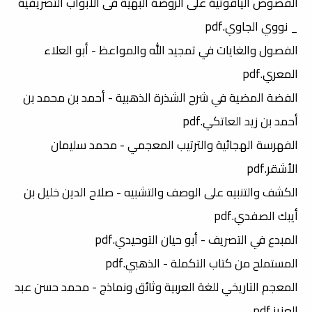
الفصوص الياقوتية على الروضة البهية فى الأبواب التصريفية
_ نووي الجاوي.pdf
الفصول والغايات في تمجيد الله والمواعظ - أبو العلاء
المعري.pdf
الفضة المضية في شرح الشذرة الذهبية - أحمد بن محمد بن
أحمد بن زيد العاتكي.pdf
الفهرسة الهجائية والترتيب المعجمي - محمد سليمان
الأشقر.pdf
الكشف والتنبيه على الوصف والتشبيه - صلاح الدين خليل بن
أيبك الصفدي.pdf
المبدع في التصريف - أبو حيان التوحيدي.pdf
المستملح من كتاب التكملة - الذهبي.pdf
المعجم التاريخي للغة العربية وثائق ونماذج - محمد حسن عبد
العزيز.pdf