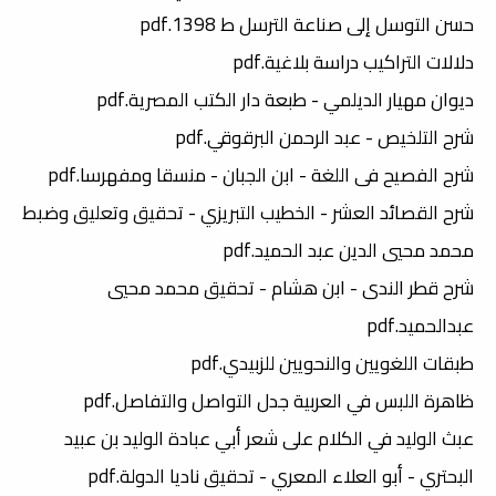
حسن التوسل إلى صناعة الترسل ط 1398.pdf
دلالات التراكيب دراسة بلاغية.pdf
ديوان مهيار الديلمي - طبعة دار الكتب المصرية.pdf
شرح التلخيص - عبد الرحمن البرقوقي.pdf
شرح الفصيح فى اللغة - ابن الجبان - منسقا ومفهرسا.pdf
شرح القصائد العشر - الخطيب التبريزي - تحقيق وتعليق وضبط
محمد محيي الدين عبد الحميد.pdf
شرح قطر الندى - ابن هشام - تحقيق محمد محيي
عبدالحميد.pdf
طبقات اللغويين والنحويين للزبيدي.pdf
ظاهرة اللبس في العربية جدل التواصل والتفاصل.pdf
عبث الوليد في الكلام على شعر أبي عبادة الوليد بن عبيد
البحتري - أبو العلاء المعري - تحقيق ناديا الدولة.pdf