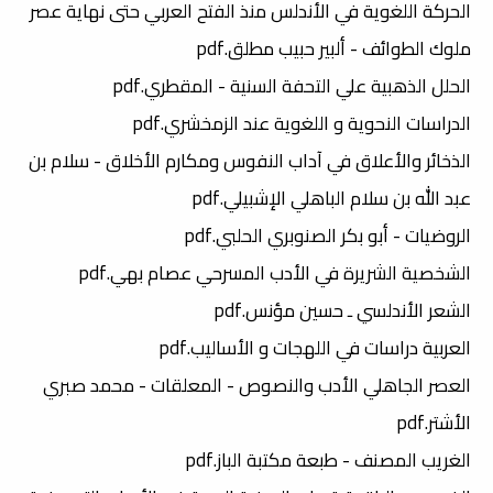
الحركة اللغوية في الأندلس منذ الفتح العربي حتى نهاية عصر
ملوك الطوائف - ألبير حبيب مطلق.pdf
الحلل الذهبية علي التحفة السنية - المقطري.pdf
الدراسات النحوية و اللغوية عند الزمخشري.pdf
الذخائر والأعلاق في آداب النفوس ومكارم الأخلاق - سلام بن
عبد الله بن سلام الباهلي الإشبيلي.pdf
الروضيات - أبو بكر الصنوبري الحلبي.pdf
الشخصية الشريرة في الأدب المسرحي عصام بهي.pdf
الشعر الأندلسي ـ حسين مؤنس.pdf
العربية دراسات في اللهجات و الأساليب.pdf
العصر الجاهلي الأدب والنصوص - المعلقات - محمد صبري
الأشتر.pdf
الغريب المصنف - طبعة مكتبة الباز.pdf