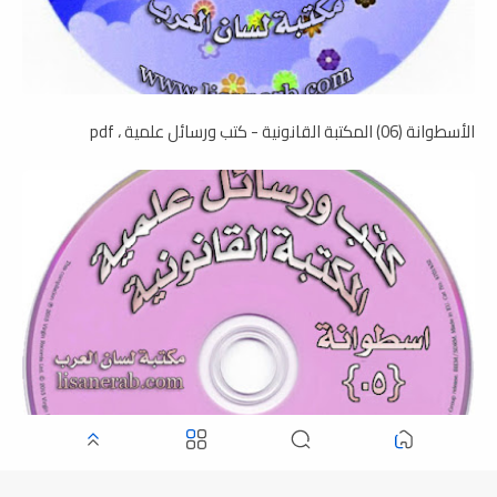
الأسطوانة (06) المكتبة القانونية - كتب ورسائل علمية ، pdf