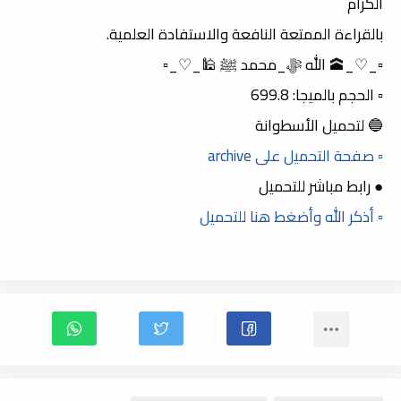
الكرام
بالقراءة الممتعة النافعة والاستفادة العلمية.
▫️_♡_🕋 الله ﷻ_محمد ﷺ 🕌_♡_▫️
▫️ الحجم بالميجا: 699.8
🔵 لتحميل الأسطوانة
▫️ صفحة التحميل على archive
● رابط مباشر للتحميل
▫️ أذكر الله وأضغط هنا للتحميل