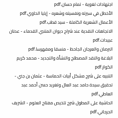
اجتهادات لغوية - تمام حسان.pdf
الأخطل في سيرته ونفسيته وشعره - إيليا الحاوي.pdf
الأعمال الشعرية الكاملة - سيد قطب.pdf
الاتجاهات النقدية عند شراح ديوان المتنبي القدماء - عدنان
عبيدات.pdf
البرصان والعرجان الجاحظ - منسقا ومفهرسا.pdf
البلاغة والنقد المصطلح والنشأة والتجديد - محمد كريم
الكواز.pdf
التنبيه على شرح مشكل أبيات الحماسة - عثمان بن جني -
تحقيق سيدة حامد عبد العال وتغريد حسن أحمد عبد
العاطي.pdf
الحاشية على المطول شرح تلخيص مفتاح العلوم - الشريف
الجرجاني.pdf