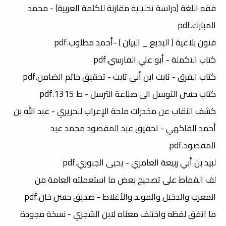
فقه اللغة (دراسة تحليلية مقارنة للكلمة العربية) - محمد
المبارك.pdf
فنون بلاغية ( البديع _ البيان ) -أحمد مطلوب.pdf
كتاب التكملة - أبو علي الفارسي.pdf
كتاب الفرق - ثابت ابن أبي ثابت - تحقيق حاتم الضامن.pdf
كتاب حسن التوسل الى صناعة الترسل - ط 1315.pdf
كشف النقاب عن مخدرات ملحة الإعراب للحريري - عبد الله بن
أحمد الفاكهي - تحقيق عبد المقصود محمد عبد
المقصود.pdf
لبيد بن أبي ربيعة العامري - يحيى الجبوري.pdf
لف القماط على تصحيح بعض ما استعملته العامة من
المعرب والدخيل والمولد والأغلاط - صديق حسن خان.pdf
ما اتفق لفظه واختلف معناه لابن الشجري - نسخة مجودة