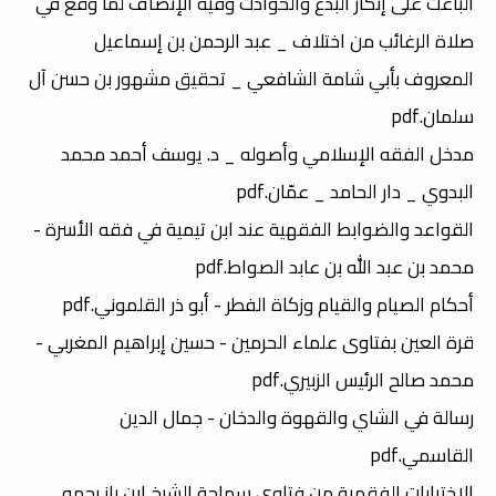
الباعث على إنكار البدع والحوادث وفيه الإنصاف لما وقع في
صلاة الرغائب من اختلاف _ عبد الرحمن بن إسماعيل
المعروف بأبي شامة الشافعي _ تحقيق مشهور بن حسن آل
سلمان.pdf
مدخل الفقه الإسلامي وأصوله _ د. يوسف أحمد محمد
البدوي _ دار الحامد _ عمّان.pdf
القواعد والضوابط الفقهية عند ابن تيمية في فقه الأسرة -
محمد بن عبد الله بن عابد الصواط.pdf
أحكام الصيام والقيام وزكاة الفطر - أبو ذر القلموني.pdf
قرة العين بفتاوى علماء الحرمين - حسين إبراهيم المغربي -
محمد صالح الرئيس الزبيري.pdf
رسالة في الشاي والقهوة والدخان - جمال الدين
القاسمي.pdf
الاختيارات الفقهية من فتاوى سماحة الشيخ ابن باز رحمه