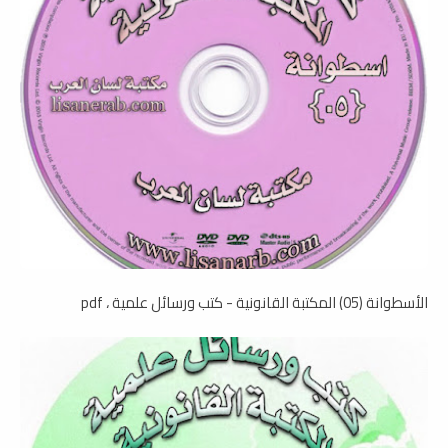
الأسطوانة (05) المكتبة القانونية - كتب ورسائل علمية ، pdf