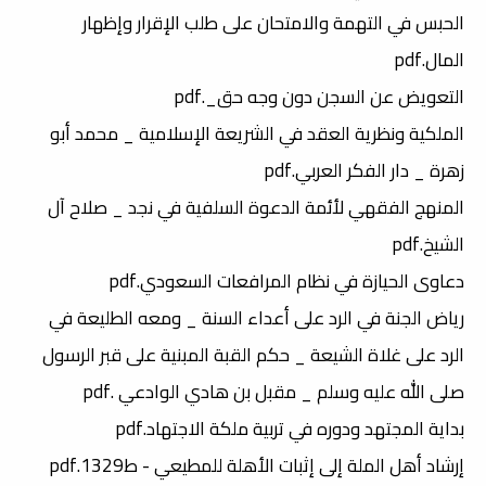
الحبس في التهمة والامتحان على طلب الإقرار وإظهار
المال.pdf
التعويض عن السجن دون وجه حق_.pdf
الملكية ونظرية العقد في الشريعة الإسلامية _ محمد أبو
زهرة _ دار الفكر العربي.pdf
المنهج الفقهي لأئمة الدعوة السلفية في نجد _ صلاح آل
الشيخ.pdf
دعاوى الحيازة في نظام المرافعات السعودي.pdf
رياض الجنة في الرد على أعداء السنة _ ومعه الطليعة في
الرد على غلاة الشيعة _ حكم القبة المبنية على قبر الرسول
صلى الله عليه وسلم _ مقبل بن هادي الوادعي .pdf
بداية المجتهد ودوره في تربية ملكة الاجتهاد.pdf
إرشاد أهل الملة إلى إثبات الأهلة للمطيعي - ط1329.pdf