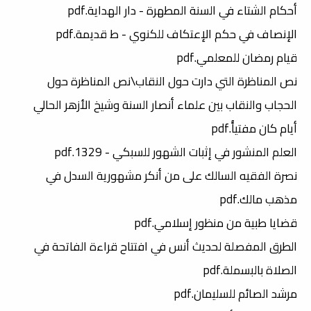
أحكام الشتاء في السنة المطهرة - دار الهداية.pdf
الإنصاف في حكم الإعتكاف للكنوي - ط قديمة.pdf
قيام رمضان للمعلمي.pdf
نص المناظرة التي دارت حول النقاب\نص المناظرة حول
الحجاب والنقاب بين علماء أنصار السنة وشيخ الأزهر الحالي
أيام كان مفتياًُ.pdf
العلم المنشور في إثبات الشهور للسبكي - 1329.pdf
نصرة الفقيه السالك على من أنكر مشهورية السدل في
مذهب مالك.pdf
قضايا طبية من منظور إسلامي.pdf
الطرق المفصلة لحديث أنس في افتتاح قراءة الفاتحة في
الصلاة بالبسملة.pdf
مرشد الصائم للسليمان.pdf