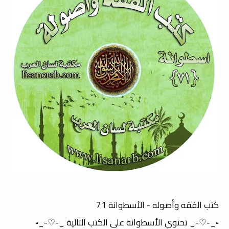
كتب الفقه وأصوله - الأسطوانة 71
▫️_-♡-_ تحتوي الأسطوانة على الكتب التالية _-♡-_▫️