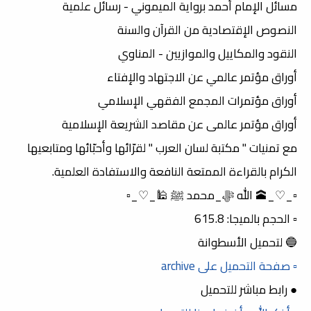
مسائل الإمام أحمد برواية الميموني - رسائل علمية
النصوص الإقتصادية من القرآن والسنة
النقود والمكاييل والموازيين - المناوي
أوراق مؤتمر عالمي عن الاجتهاد والإفتاء
أوراق مؤتمرات المجمع الفقهي الإسلامي
أوراق مؤتمر عالمى عن مقاصد الشريعة الإسلامية
مع تمنيات " مكتبة لسان العرب " لقرّائها وأحبّائها ومتابعيها
الكرام بالقراءة الممتعة النافعة والاستفادة العلمية.
▫️_♡_🕋 الله ﷻ_محمد ﷺ 🕌_♡_▫️
▫️ الحجم بالميجا: 615.8
🔵 لتحميل الأسطوانة
▫️ صفحة التحميل على archive
● رابط مباشر للتحميل