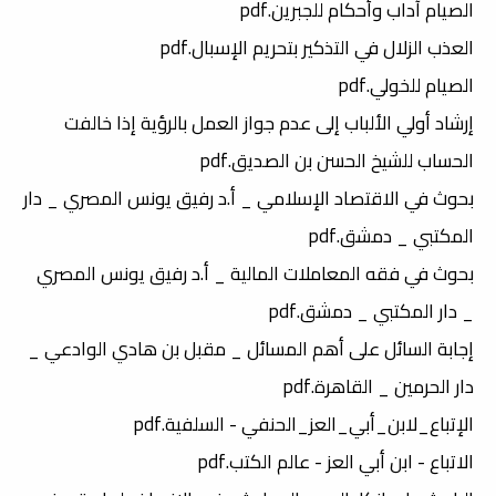
الصيام آداب وأحكام للجبرين.pdf
العذب الزلال في التذكير بتحريم الإسبال.pdf
الصيام للخولي.pdf
إرشاد أولي الألباب إلى عدم جواز العمل بالرؤية إذا خالفت
الحساب للشيخ الحسن بن الصديق.pdf
بحوث في الاقتصاد الإسلامي _ أ.د رفيق يونس المصري _ دار
المكتبي _ دمشق.pdf
بحوث في فقه المعاملات المالية _ أ.د رفيق يونس المصري
_ دار المكتبي _ دمشق.pdf
إجابة السائل على أهم المسائل _ مقبل بن هادي الوادعي _
دار الحرمين _ القاهرة.pdf
الإتباع_لابن_أبي_العز_الحنفي - السلفية.pdf
الاتباع - ابن أبي العز - عالم الكتب.pdf