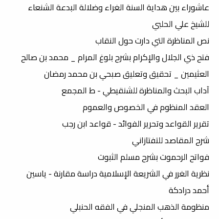
عاشوراء بين هداية السنة الغراء وضلالة البدعة الشنعاء
للشيخ علي الحلبي
نص المناظرة التي دارت حول النقاب
فتح ذي الجلال والإكرام بشرح بلوغ المرام _ محمد بن صالح
العثيمين _ تحقيق وتعليق صبحي بن محمد رمضان
آداب البحث والمناظرة للشنقيطي - ط المجمع
العقد المنظوم في الخصوص والعموم
تقرير القواعد وتحرير الفوائد - قواعد ابن رجب
شرح المقاصد للتفتازاني
فواتح الرحموت بشرح مسلم الثبوت
نظرية الغرر في الشريعة الإسلامية دراسة مقارنة - ياسين
أحمد درادكة
منظومة الذهب المنجلي في الفقه الحنبلي