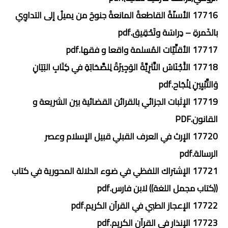
17716 الأسنّةُ القاطعةُ المانعةُ جنوحَ من يميلُ إلى التداوِي
بالخَمرةِ – دِراسَة وتَحْقِيق.pdf
17717 الأقلِّيّات المُسلمة واقعا و فقها.pdf
17718 الأَجْنَاسُ النَّثرِيَّةُ الوَجِيزَةُ لِلصَّحَابَةِ في كِتَابِ البَيَانِ
وَالتَّبْيِينِ لِلْجَاح.pdf
17719 الإثبات الجزائي بالقرائن القضائية بين الشريعة و
القانون.PDF
17720 الإرث في العرف القبلي قبيل الإسلام وعصر
الرسالة.pdf
17721 الإشتراك اللفظي في ضوء الدلالة المحورية في كتاب
((كتاب مجمل اللغة)) لابن فارس.pdf
17722 الإعجاز الطبي في القرآن الكريم.pdf
17723 الإنذار في القرآن الكريم.pdf