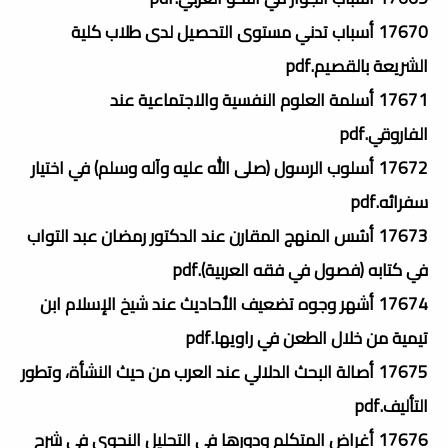
17670 أسباب تدني مستوى التحصيل لدى طلاب كلية
الشريعة بالقصيم.pdf
17671 أسلمة العلوم النفسية والاجتماعية عند
الفاروقي.pdf
17672 أسلوب الرسول (صلى الله عليه وآله وسلم) في اختيار
سفرائه.pdf
17673 أسُس المنهج المقارن عند الدكتور رمضان عبد التواب
في كتابه (فصول في فقه العربية).pdf
17674 أشهر وجوه تضعيف الأحاديث عند شيخ الإسلام ابن
تيمية من خلال الطعن في راويها.pdf
17675 أصالة البحث الدلالي عند العرب من حيث النشأة، وتطور
التأليف.pdf
17676 أغراض المتكلم ودورها في التحليل النحوي في شرح