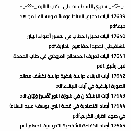
▫️_-♡-_ تحتوي الأسطوانة على الكتب التالية _-♡-_▫️
17639 آليات تحقيق المناط ووسائله ومسلك المجتھد
فيه.pdf
17640 آليات تحليل الخطاب في تفسير أضواء البيان
للشنقيطي تحديد المفاهيم النظرية.pdf
17641 آليات تعريف المصطلح العروضي في كتاب العمدة
لابن رشيق.pdf
17642 آيات الابتلاء دراسة بلاغية دراسة تكشف معالم
الصورة البلاغية في آيات الابتلاء.pdf
17643 آيَاتُ الاِسْتِئْذَانِ فِي سُورَةِ النُّورِ تَفْسِيرٌ وَبَيَانٌ.pdf
17644 أبعاد اقتصادية في قصة النبي يوسف( عليه السلام)
في ضوء القران الكريم.pdf
17645 أبعاد الكفاءة الشخصية التدريسية للمعلم.pdf