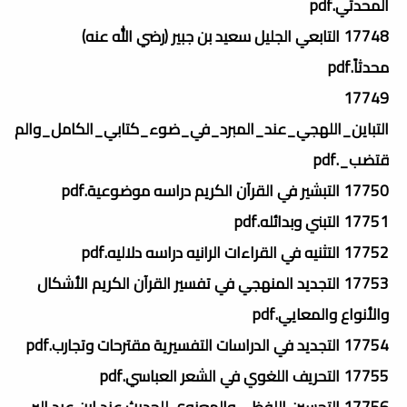
المحدثي.pdf
17748 التابعي الجليل سعيد بن جبير (رضي الله عنه)
محدثاً.pdf
17749
التباين_اللهجي_عند_المبرد_في_ضوء_كتابي_الكامل_والم
قتضب_.pdf
17750 التبشير في القرآن الكريم دراسه موضوعية.pdf
17751 التبني وبدائله.pdf
17752 التثنيه في القراءات الرانيه دراسه دلاليه.pdf
17753 التجديد المنهجي في تفسير القرآن الكريم الأشكال
والأنواع والمعايي.pdf
17754 التجديد في الدراسات التفسيرية مقترحات وتجارب.pdf
17755 التحريف اللغوي في الشعر العباسي.pdf
17756 التحسين اللفظي والمعنوي للحديث عند ابن عبد البر