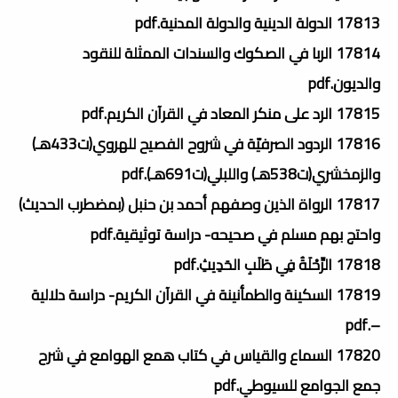
17813 الدولة الدينية والدولة المدنية.pdf
17814 الربا في الصكوك والسندات الممثلة للنقود
والديون.pdf
17815 الرد على منكر المعاد في القرآن الكريم.pdf
17816 الردود الصرفيّة في شروح الفصيح للهروي(ت433هـ)
والزمخشري(ت538هـ) واللبلي(ت691هـ).pdf
17817 الرواة الذين وصفهم أحمد بن حنبل (بمضطرب الحديث)
واحتج بهم مسلم في صحيحه- دراسة توثيقية.pdf
17818 الرِّحْلَةُ فِي طَلَبِ الحَدِيثِ.pdf
17819 السكينة والطمأنينة في القرآن الكريم- دراسة دلالية
–.pdf
17820 السماع والقياس في كتاب همع الهوامع في شرح
جمع الجوامع للسيوطي.pdf