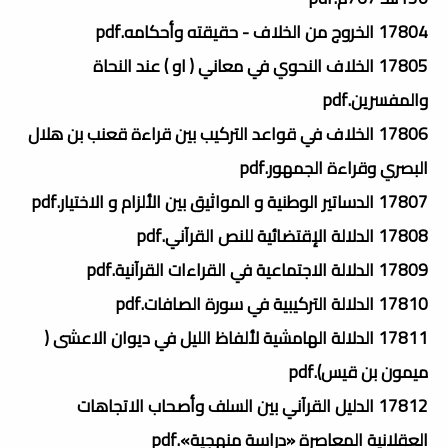
17804 الخروج من الخلاف - حقيقته وأحكامه.pdf
17805 الخلاف النحوي في معاني ( او ) عند النحاة
والمفسرين.pdf
17806 الخلاف في قواعد التركيب بين قراءة قعنب بن هلال
البصري وقراءة الجمهور.pdf
17807 الدساتير الوطنية و المواثيق بين الألزام و الاختيار.pdf
17808 الدلالة الإقتضائية للنص القرآني.pdf
17809 الدلالة الاجتماعية في القراءات القرآنية.pdf
17810 الدلالة التركيبية في سورة الصافات.pdf
17811 الدلالة الهامشية لألفاظ الليل في ديوان الاعشى (
ميمون بن قيس).pdf
17812 الدليل القرآني بين السلف وأصحاب الاتجاهات
العقلانية المعاصرة «دراسة منهجية».pdf