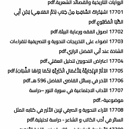
الروايات التاريخية والقصائد الشعرية.pdf
17701 اسْتِدْراكُ السَّاقِطِ مِنْ كِتابِ (ذَمِّ المَلاهِي) لِابْنِ أَبِي
الدُّنْيَا الْمَطْبُوعِ.pdf
17702 اصول الفقه ورعاية البيئة.pdf
17703 اضواء على التخريجات النحوية و التصريفية للقراءات
الشاذة عند أبي الفضل الرازي.pdf
17704 اعتراض النحويين للدليل العقلي.pdf
17705 الآثَارُ الإِيْجَابِيَّةُ لِلأَعْمَالِ الْخَيْرِيَّةِ (كَمَا يَرَاهَا الشَّبَابُ).pdf
17706 الآخر في رسائل القاضي الفاضل 596 هـ.pdf
17707 الآداب الاجتماعية في سورة النور –دراسة
موضوعية-.pdf
17708 الآراء النحوية و الصرفي لإبن الأثير في كتابه المثل
السائر في أدب الكاتب و الشاعر - دراسة تحليلية.pdf