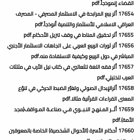
القضاء إنموذجاً.pdf
17654 أثر بيع المرابحة في الاستثمار المصرفي - المصرف
العراقي الاسلامي للأستثمار والتنمية أنوذجاً.pdf
17655 أثر تحقيق المناط في وقف تنزيل الأحكام.pdf
17656 أثر ثورات الربيع العربي على اتجاهات الاستثمار الأجنبي
المباشر في دول الربيع وكيفية الاستفادة منه.pdf
17657 أثر فقه اللغة للثعالبي في كتاب نيل الأرب في مثلثات
العرب للخليلي.pdf
17658 أثرالإبدال الصوتي وتغيّر الضبط الحركي في تنوّع
المعنى القراءات القرآنية مثالا.pdf
17659 أثــر المـنهـج النـبــوي فـي صناعـة المـواقف(مجد
الأمة).pdf
17660 أحكام الأسرة (الأحوال الشخصية) الخاصة بالمعوقين