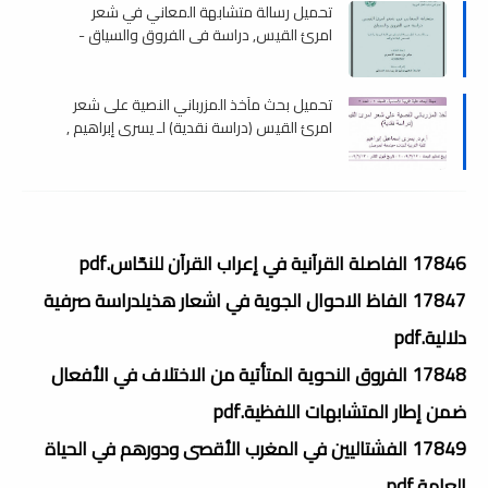
تحميل رسالة متشابهة المعاني في شعر
امرئ القيس, دراسة في الفروق والسياق -
ماجستير , pdf
تحميل بحث مآخذ المزرباني النصية على شعر
امرئ القيس (دراسة نقدية) لـ يسرى إبراھيم ,
pdf
17846 الفاصلة القرآنية في إعراب القرآن للنحّاس.pdf
17847 الفاظ الاحوال الجوية في اشعار هذيلدراسة صرفية
دلالية.pdf
17848 الفروق النحوية المتأتية من الاختلاف في الأفعال
ضمن إطار المتشابهات اللفظية.pdf
17849 الفشتاليين في المغرب الأقصى ودورهم في الحياة
العامة.pdf