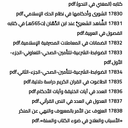
كتابه (المغني في النحو).pdf
17830 الشورى وأحكامها في نظام الحك الإسلامي.pdf
17831 الشَّاهد الشعريُّ عند ابن الدَّهّان (ت565هـ) في كتابه
الفصول في العربية.pdf
17832 الضمانات في المعاملات المصرفية الإسلامية.pdf
17833 الضوابط-الشرعية-للتأمين-الصحي-التعاوني-الجزء-
الأول.pdf
17834 الضوابط-الشرعية-للتأمين-الصحي-الجزء-الثاني.pdf
17835 الطاغوت في القران الكريم دراسة دلالية.pdf
17836 العدد في آيات الخليقة وآيات الأحكام.pdf
17837 العدول في العدد في النص القرآني.pdf
17838 العزوف عن الأمر بالمعروف والنهي عن المنكر
«الأسباب والعلاج في ضوء الكتاب والسنة».pdf