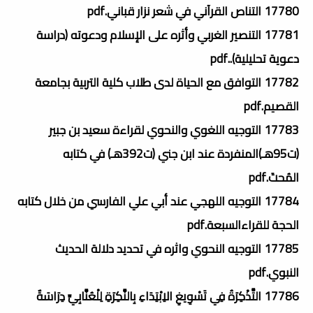
17780 التناص القرآني في شعر نزار قباني.pdf
17781 التنصير الغربي وأثره على الإسلام ودعوته (دراسة
دعوية تحليلية)..pdf
17782 التوافق مع الحياة لدى طلاب كلية التربية بجامعة
القصيم.pdf
17783 التوجيه اللغوي والنحوي لقراءة سعيد بن جبير
(ت95هـ)المنفردة عند ابن جني (ت392هـ) في كتابه
المُحتَ.pdf
17784 التوجيه اللهجي عند أبي علي الفارسي من خلال كتابه
الحجة للقراءالسبعة.pdf
17785 التوجيه النحوي واثره في تحديد دلالة الحديث
النبوي.pdf
17786 التَّذْكِرَةُ فِي تَسْوِيغِ الاِبْتِدَاءِ بِالنَّكِرَةِ لِلْعُنَّابِيِّ دِرَاسَةٌ