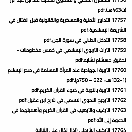
(ت463هـ).pdf
17757 التدابير الأمنية والعسكرية والقانونية قبل القتال في
الشريعة الإسلامية.pdf
17758 التدخل الدلالي في سورة الجن.pdf
17759 التراث التربوي الإسلامي في خمس مخطوطات -
تحقيق د.هشام نشابه.pdf
17760 التربية الجهادية عند المرأة المسلمة في صدر الإسلام
(1-132هـ= 622 – 750م).pdf
17761 التربية بالتوبة في ضوء القرآن الكريم.pdf
17762 الترجيح النحوي الاسمي في شرح ابن عقيل.pdf
17763 الترغيب والترهيب في القرآن الكريم وأهميتهما في
الدعوة إلى الله.pdf
17764 التركيب الشرطي (إذا) الدّال على الثنائية