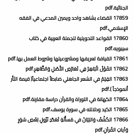
الجنائية.pdf
17859 القضاء بشاهد واحد ويمين المدعي في الفقه
الإسلامي.pdf
17860 القواعد التحويلية للجملة العربية في كتاب
سيبويه.pdf
17861 القيافة تعريفها ومشروعيتها وشروط العمل بها.pdf
17862 القَوْلُ الْبَاهِرُ فِي تَعَارُضِ الأَصْلِ وَالظَّاهِرِ.pdf
17863 القِيَمُ في الشعر الجاهلي ضابطاً اجتماعياً( قيمة الثأر
أنموذجاً ).pdf
17864 الكهانة في التوراة والقرآن دراسة مقارنة.pdf
17865 الكيد ودلالته في سورة يوسف.pdf
17866 الكَشْفُ وَالبَيَانُ في مَسأَلَةِ تَعَدُّدِ نُزُولِ بَعْضِ سُوَرِ
وَآياتِ القُرآنِ.pdf