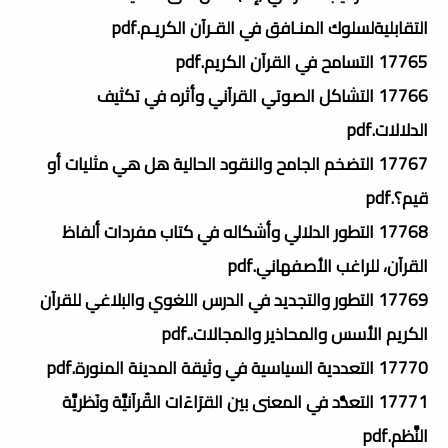
التقابليةلسلوك المنـافق في القـرآن الكريـم.pdf
17765 التسامح في القرآن الكريم.pdf
17766 التشاكل الصوتي القرآني وأثره في تكثيف
الدلالات.pdf
17767 التضخم الجامح والنقود الحالية ھل ھي مثليات أو
قيم؟.pdf
17768 التطور الدلالي وأشكاله في كتاب مفردات ألفاظ
القرآن، للراغب الأصفهاني.pdf
17769 التطور والتجديد في الدرس اللغوي والبلاغي للقرآن
الكريم الأسس والمحاذير والمجالات..pdf
17770 التعددية السياسية في وثيقة المدينة المنورة.pdf
17771 التعدُّد في المعنى بين القرَاءَات القُرآنيَّة ونَظريَّة
النَّظم.pdf