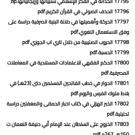
17795 الحداثة في الفكر الإسلامي سلبياتها وإيجابياتها.zip
17796 الحذف الصوتي في القرآن الكريم.pdf
17797 الحركة وأهميتها في دلالة البنية الصرفية دراسة على
وفق الاستعمال اللغوي.pdf
17798 الحروب الصليبية من خلال تاري اب الجوزي.pdf
17799 الحسبة.pdf
17800 الحكم الفقهي للاعتمادات المستندية في المعاملات
المصرفية.pdf
17801 الحوار في خطب الفاتحين المسلمين حتى (23هـ) في
بلاط ملوك الفرس والروم.pdf
17802 الخبر الهزلي في كتاب اخبار الحمقى والمغفلين دراسة
تحليلية.pdf
17803 الخروج على السلطان عند الإمام أبي حنيفة النعمان ت
150هـ 767م.pdf