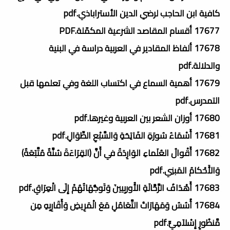
كافية ابن الحاجب لرضي الدين الأستراباذي.pdf
17677 أقسام المقاصد الشرعية المكمّلة.PDF
17678 ألفاظ المقادير في العربية دراسة في البنية
والدلالة.pdf
17679 أهمية السماع في اكتساب اللغة وفي تعلمها قبل
التمدرس.pdf
17680 أوزان الشعر بين العربية وغيرها.pdf
17681 أَسْمَاءُ سُورَةِ الفَاتِحَةِ وَالسَّبْعِ الطِّوَالِ.pdf
17682 أَقْوالُ العُلَماءِ الوَارِدَةُ في أَنَّ (القِرَاءَةَ سُنَّةٌ مُتَّبَعَةٌ)
وَالأَحْكامُ المَبنِي.pdf
17683 أَهْدَافُ الرَّحَّالَةِ الأُوربِيينَ وَتَوجُّهَاتُهُمْ إِلَى الْعِرَاقِ.pdf
17684 أُسُسُ وَمَهَارَاتُ التَّعَامُلِ مَعَ الْمَرِيضِ وَأَقَارِبِهِ مِن
مَّنظُورٍ إِسْلاَمِيٍّ.pdf