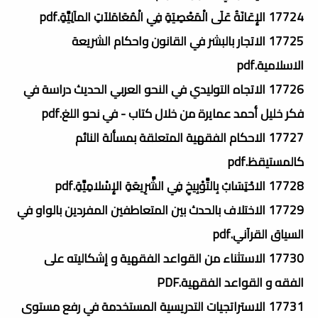
17724 الإِعَانَةُ عَلَى الْمَعْصِيَةِ فِي الْمُعَامَلاَتِ الماَلِيَّةِ.pdf
17725 الاتجار بالبشر في القانون واحكام الشريعة
الاسلامية.pdf
17726 الاتجاه التوليدي في النحو العربي الحديث دراسة في
فكر خليل أحمد عمايرة من خلال كتاب - في نحو اللغ.pdf
17727 الاحكام الفقهية المتعلقة بمسألة النائم
كالمستيقظ.pdf
17728 الاحْتِسَابُ بِالتَّوْبِيخِ فِي الشَّرِيعَةِ الإِسْلامِيَّةِ.pdf
17729 الاختلاف بالحدث بين المتعاطفين المفردين بالواو في
السياق القرآني.pdf
17730 الاستثناء من القواعد الفقهية و إشكاليته على
الفقه و القواعد الفقهية.PDF
17731 الاستراتجيات التدريسية المستخدمة في رفع مستوى