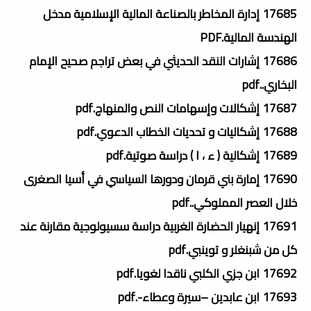
17685 إدارة المخاطر بالصناعة المالية الإسلامية مدخل
الهندسة المالية.PDF
17686 إشارات النقد الحديثي في بعض تراجم صحيح الإمام
البخاري..pdf
17687 إشكالات وإسهامات النص والمنهاج.pdf
17688 إشكاليات و تحديات الخطاب الدعوي.pdf
17689 إشكالية ( ء ، ا ) دراسة صوتية.pdf
17690 إمارة بني قرمان ودورها السياسي في أسيا الصغرى
خلال العصر المملوكي..pdf
17691 إنهيار الحضارة الغربية دراسة سسيولوجية مقارنة عند
كل من شبنغلر و توينبي.pdf
17692 ابن جزي الكلبي ناقدا لغويا.pdf
17693 ابن عابدين –سيرة وعطاء-.pdf