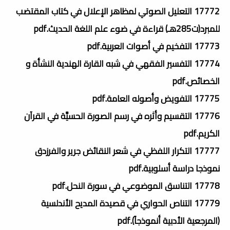
17772 التعليل الصوتي لمظاهر الإعلال في كتاب المقتضب
للمبرد(ت285هـ) قراءة في ضوء علم اللغة الحديث.pdf
17773 التفخيم في أصوات العربية.pdf
17774 التفسير الفقهي في شبه القارة الهندية النشأة و
الخصائص.pdf
17775 التفويض وأصوله العامة.pdf
17776 التقسيم وأثره في رسم الصورة الحسيَّة في القرآن
الكريم.pdf
17777 التكرار اللفظي في شعر النقائض جرير والفرزدق
نموذجا دراسة أسلوبية.pdf
17778 التناسق الموضوعي في سورة النحل.pdf
17779 التناص الحواري في قصيدة المديح الأندلسية
(المرجعية الأدبية أنموذجاً).pdf