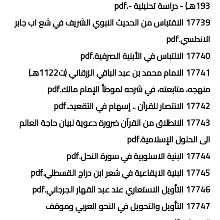
193هـ) - دراسة تحليلية -.pdf
17739 الاقتباس من الحديث النبوي الشريف في شع اب جابر
الاندلسي.pdf
17740 الالتباس في الأبنية الصرفية.pdf
17741 الامام محمد بن عبد الباقي الزرقاني (ت1122هـ)
منهجه، متابعته، في شرحه لموطأ الإمام مالك.pdf
17742 الانتصار للقرآن .. إسهام في التقعيد..pdf
17743 الانطلاق من القرآن ضرورة دعوية لبيان حاجة العالم
الى الحلول الإسلامية.pdf
17744 البنية الاسلوبية في سورة النحل.pdf
17745 البنية الايقاعية في شعر ابن دراج القسطلي.pdf
17746 التأويل الاستعاري عند عبد القهار الجرجاني.pdf
17747 التأويل والتحويل في النحو العربي وموقف