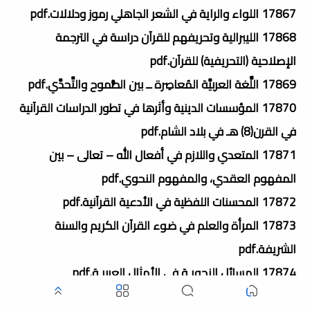
17867 اللواء والراية في الشعر الجاهلي رموز ودلالات.pdf
17868 الليبرالية وتحريفهم للقرآن دراسة في الترجمة
الإصلاحية (التحريفية) للقرآن.pdf
17869 اللٌّغة العربيَّة المُعاصِرة ــ بين الطُّموح والتَّحدَّي.pdf
17870 المؤسسات الدينية وأثرها في تطور الدراسات القرآنية
في القرن(8) هـ في بلاد الشام.pdf
17871 المتعدي واللازم في أفعال الله – تعالى – بين
المفهوم العقدي، والمفهوم النحوي.pdf
17872 المحسنات اللفظية في الأدعية القرآنية.pdf
17873 المرأة والعلم في ضوء القرآن الكريم والسنة
الشريفة.pdf
17874 المسائل النحويـة في الأمثال العربيـة.pdf
17875 المسبحات في القرآن الكريم (دراسة بلاغية).pdf