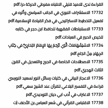
القراءة لدى تلاميذ قليلي الانتباه مفرطي الحركة درا.pdf
17732 الاستشراف النبوي في الجانب السياسي وأثره في
تفعيل التخطيط الاستراتيجي في فكر القيادة الإسلامية.pdf
17733 الاستنباطات الفقهية للحافظ ابن حجر في كتابه
تلخيص الحبير في العبادات.pdf
17734 الاسْتِفْهَامَاتُ الَّتِي تَرْجَمَ بِهَا الإِمَامُ البُخارِيُّ في كِتَابِ
الجِهَادِ مِنْ الجَامِ.pdf
17735 الاصطلاحات الخاصة في الجرح والتعديل في القرن
الثالث الهجري.pdf
17736 الاعجاز البياني في كليات رسائل النور لسعيد النورسي
قراءة في التفسير البلاغي للقرآن عند الشيخ سعي.pdf
17737 الاغتراب في أدب ابي حيان التوحيدي.pdf
17738 الاقتباس القرآني في شعر العباس بن الأحنف (ت