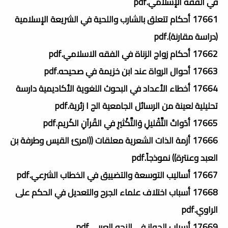
في الفقه الإسلامي.pdf
17661 أحكام تتعلق بالشارب واللحية في الشريعة الإسلامية
(دراسة مقارنة).pdf
17662 أحكام زواج الزناة في الفقه الاسلامي.pdf
17663 أحوال الرواة عند ابن خزيمة في صحيحه.pdf
17664 أخطاء الأعداد في البحوث اللغوية الأكاديمية دارسة
تحليلية لعينة من الرسائل الجامعية الج ا زئرية.pdf
17665 أدَواتُ التَّقْليلِ وَالتَّكْثيرِ في القُرآنِ الكَريم.pdf
17666 أزمة الذات الشعرية معلقات ((امرئ القيس وطرفة بن
العبد وعنترة)) نموذجاً.pdf
17667 أساليب التوسعة والتضييق في الخطاب الشرعي.pdf
17668 أسباب اختلاف علماء الجرح والتعديل في الحكم على
الراوي.pdf
17669 أسباب الجواز في النحو العربي.pdf