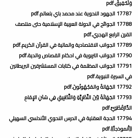
وَتَحْقِيقٌ.pdf
17787 الجهود النحوية عند محمد باي بلعالم.pdf
17788 الجوائح في الدولة العربية الإسلامية حتى منتصف
القرن الرابع الهجري.pdf
17789 الجوانب الاقتصادية والمالية في القرآن الكريم.pdf
17790 الجوانب التربوية في احكام القصاص والدية.pdf
17791 الجوانب المظلمة في كتابات المستشرقين البريطانين
في السيرة النبوية.pdf
17792 الجَهَالةُ والمَجْهُولُونَ.pdf
17793 الجَهَالَةُ بَيْنَ النَّظَرِيَّةِ وَالتَّطْبِيقِ فِي سُنَنِ الإِمَامِ
الدَّارَقُطْنِيِّ.pdf
17794 الحجة العقلية في الدرس النحوي الأندلسي السهيلي
((أنموذجاً)).pdf