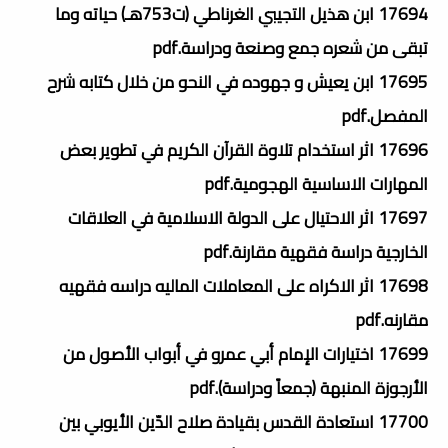
17694 ابن هذيل التجيبي الغرناطي (ت753هـ) حياته وما
تبقى من شعره جمع وصنعة ودراسة.pdf
17695 ابن يعيش و جهوده في النحو من خلال كتابه شرح
المفصل.pdf
17696 اثر استخدام تلاوة القرآن الكريم في تطوير بعض
المهارات الاساسية الهجومية.pdf
17697 اثر الاحتيال على الدولة الاسلامية في العلاقات
الخارجية دراسة فقهية مقارنة.pdf
17698 اثر الاكراه على المعاملات الماليه دراسه فقهيه
مقارنه.pdf
17699 اختيارات الإمام أبي عمرو في أبواب الأصول من
الأرجوزة المنبهة (جمعاً ودراسة).pdf
17700 استعادة القدس بقيادة صلاح الدّين الأيوبي بين