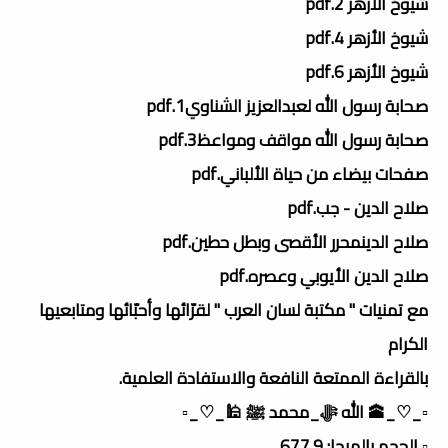
شيوخ الأزهر 2.pdf
شيوخ الأزهر 4.pdf
شيوخ الأزهر 6.pdf
صحابة رسول الله لعبدالعزيز الشناوي1.pdf
صحابة رسول الله مواقف ومواعظ3.pdf
صفحات بيضاء من حياة الألباني.pdf
صلاح الدين - جب.pdf
صلاح الدينمحرر الأقصى وبطل حطين.pdf
صلاح الدين الأيوبي وعصره.pdf
مع تمنيات " مكتبة لسان العرب " لقرّائها وأحبّائها ومتابعيها
الكرام
بالقراءة الممتعة النافعة والاستفادة العلمية.
▫️_♡_🕋 الله ﷻ_محمد ﷺ 🕌_♡_▫️
▫️ الحجم بالميجا: 677.9