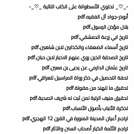
▫️_♡_ تحتوي الأسطوانة على الكتب التالية _♡_▫️
أبوذر-جواد آل الفقيه.pdf
بلال مؤذن الرسول.pdf
تاريخ ابي زرعة الدمشقي.pdf
تاريخ أسماء الضعفاء والكذابين لابن شاهين.pdf
تاريخ الصحابة الذين روي عنهم الاخبار لابن حبان.pdf
تاريخ عثمان الدارمي عن يحيى بن معين.pdf
تحفة التحصيل في ذكر رواة المراسيل للعراقي.pdf
تحقيق ما للهند من مقولة.pdf
تحقيق منيف الرتبة لمن ثبت له شريف الصحبة.pdf
تذكرة الألباب بأصول الأنساب.pdf
تراجم أعيان المدينة المنورة في القرن 12 الهجري.pdf
تراجم الأئمة الكبار أصحاب السنن والآثار.pdf