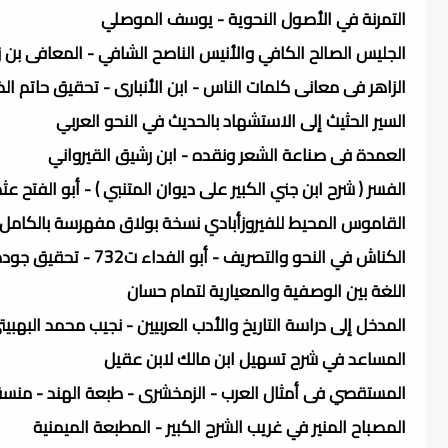
التمرنة في الأصول النحوية - يوسف الموصلي
الجليس الصالح الكافي والأنيس الناصح الشافي - المعافى بن ز
الزاهر فى معانى كلمات الناس - ابن الأنبارى - تحقيق حاتم ا
السير الحثيث إلى الاستشهاد بالحديث في النحو العربي
العمدة فى صناعة الشعر ونقده - ابن رشيق القيرواني
الفسر ( شرح ابن جني الكبير على ديوان المتنبي ) - أبو الفتح 
القاموس المحيط للفيروزأبادي نسخة بولاق مفهرسة بالكامل
الكناش في النحو والتصريف - أبو الفداء ت732 - تحقيق جودة مبروك محمد
اللغة بين الوصفية والمعيارية لتمام حسان
المدخل إلى دراسة التاريخ والأدب العربيين - نجيب محمد البهبيت
المساعد في شرح تسهيل ابن مالك لابن عقيل
المستقصي فى أمثال العرب - الزمخشرى - طبعة الهند - منس
المصباح المنير في غريب الشرح الكبير - المطبعة الميمنية