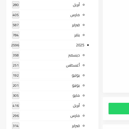
أبريل
280
مارس
405
فبراير
587
يناير
784
2025
2596
ديسمبر
358
أغسطس
251
يوليو
192
يونيو
201
مايو
305
أبريل
416
مارس
296
فبراير
314