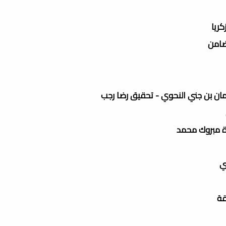
كريا
لضامن
عثمان بن جني النحوي - تحقيق رضا رجب
ي
قة