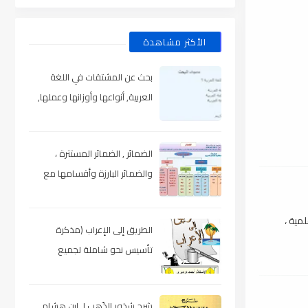
الأكثر مشاهدة
بحث عن المشتقات في اللغة
العربية, أنواعها وأوزانها وعملها,
مدعم بالأمثلة والصور , pdf
الضمائر , الضمائر المستترة ،
والضمائر البارزة وأقسامها مع
الشرح والتدريبات , شرح مبسط مع
الأمثلة وتحميل pdf
 علمية ،
الطريق إلى الإعراب (مذكرة
تأسيس نحو شاملة لجميع
المراحل) , pdf
شرح شذور الذّهب لـ ابن هشام