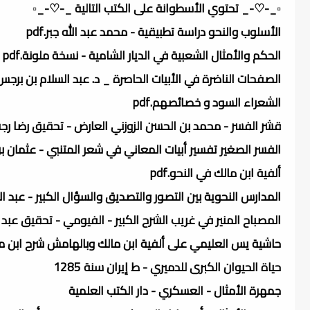
▫️_-♡-_ تحتوي الأسطوانة على الكتب التالية _-♡-_▫️
الأسلوب والنحو دراسة تطبيقية - محمد عبد الله جبر.pdf
الحكم والأمثال الشعبية في الديار الشامية - نسخة ملونة.pdf
الصفحات الناضرة في الأبيات الحاصرة _ د. عبد السلام بن برجس آ
الشعراء السود و خصائصهم.pdf
قشر الفسر - محمد بن الحسن الزوزني العارض - تحقيق رضا رجب.f
الفسر الصغير تفسير أبيات المعاني في شعر المتنبي - عثمان بن جن
ألفية ابن مالك في النحو.pdf
المدارس النحوية بين التصور والتصديق والسؤال الكبير - عبد الأمير 
المصباح المنير في غريب الشرح الكبير - الفيومي - تحقيق عبد ال
حاشية يس العليمي على ألفية ابن مالك وبالهامش شرح ابن مالك 
حياة الحيوان الكبرى للدميري - ط إيران سنة 1285
جمهرة الأمثال - العسكري - دار الكتب العلمية