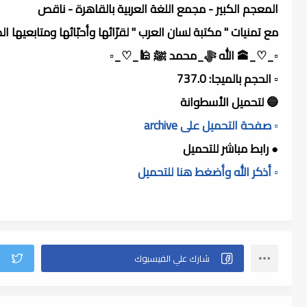
المعجم الكبير - مجمع اللغة العربية بالقاهرة - ناقص
مع تمنيات " مكتبة لسان العرب " لقرّائها وأحبّائها ومتابعيها ا
▫️_♡_🕋 الله ﷻ_محمد ﷺ 🕌_♡_▫️
▫️ الحجم بالميجا: 737.0
🔵 لتحميل الأسطوانة
▫️ صفحة التحميل على archive
● رابط مباشر للتحميل
▫️ أذكر الله وأضغط هنا للتحميل