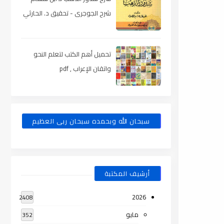
شرح الجوجرى - تحقيق د. الحارثي
، pdf
تحميل أهم الكتب لتعلم النحو
واتقان الإعراب , pdf
سبحان الله وبحمده سبحان ربى العظيم
أرشيف المكتبة
2026
2408
مايو
352