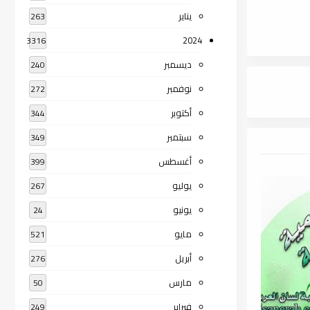
يناير
263
2024
3316
ديسمبر
240
نوفمبر
272
أكتوبر
344
سبتمبر
349
أغسطس
399
يوليو
267
يونيو
24
مايو
521
أبريل
276
مارس
50
فبراير
249