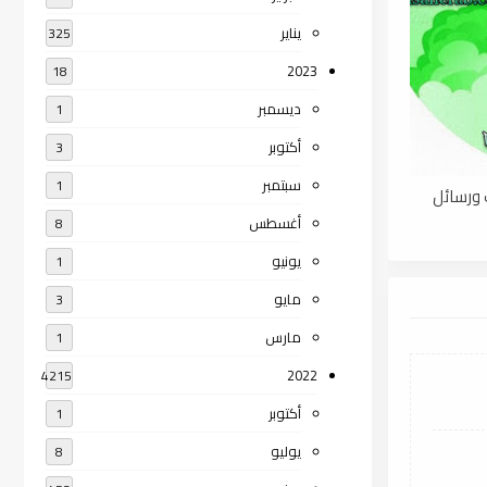
يناير
325
2023
18
ديسمبر
1
أكتوبر
3
سبتمبر
1
 كتب ورسائل
أغسطس
8
يونيو
1
مايو
3
مارس
1
2022
4215
أكتوبر
1
يوليو
8