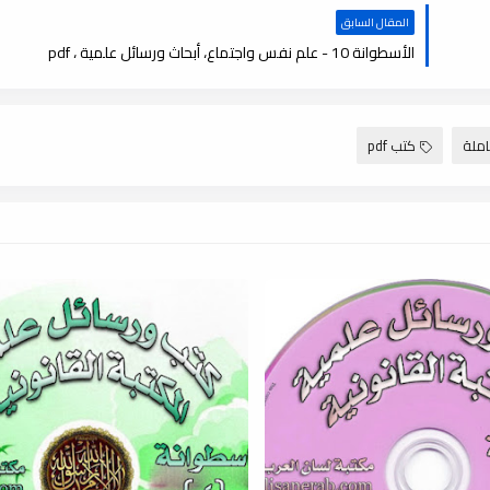
المقال السابق
الأسطوانة 10 - علم نفس واجتماع، أبحاث ورسائل علمية ، pdf
املة
كتب pdf