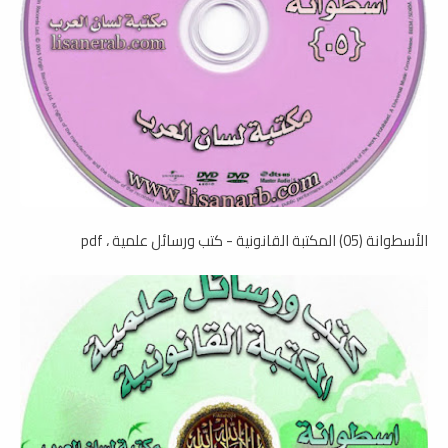
الأسطوانة (05) المكتبة القانونية - كتب ورسائل علمية ، pdf