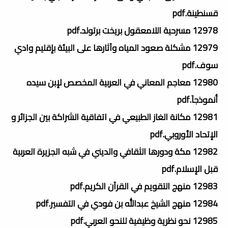
قسنطينة.pdf
12978 مسرحية اللامعقول بريخت برتولد.pdf
12979 مشكلة صعود المياه وآثارھا على البيئة بإقليم وادي
سوف.pdf
12980 معاجم المعاني في العربية المخصص لإبن سيده
أنموذجاَ.pdf
12981 مكانة الغاز الطبيعي في اتفاقية الشراكة بين الجزائر و
الإتحاد الأوروبي.pdf
12982 مكة ودورها الثقافي والديني في شبه الجزيرة العربية
قبل الإسلام.pdf
12983 منهج التقويم في القرآن الكريم.pdf
12984 منهج الشيخ عبدالله بن فودي في التفسير.pdf
12985 نحو نظرية وظيفية للنحو العربي.pdf