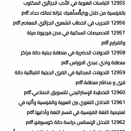
12955 التباسات الھوية في الأدب الجزائري المكتوب
بالفرنسية من خلال روايةًّسأھبك غزالة لمالك حداد.pdf
12956 التجريب في الخطاب الشعري الجزائري المعاصر.pdf
12957 التحصيصات السكنية في مدن فرجيوة ميلة
والقرارم.pdf
12958 التحولات الحضرية في منطقة جبلية حالة مراكز
منطقة وادي عبدي الاوراس.pdf
12959 التحولات المجالية في القرى الجبلية القبائلية حالة
قرى و مداشر منطقة.pdf
12960 التخطيط الإستراتيجي للتسويق الصناعي.pdf
12961 التداخل اللغوي بين العربية والفرنسية وأثره في
تعليمية اللغة الفرنسية في قسم اللغة وآدابها.pdf
12962 التدخل الإنسانس دراسة حالة كوسوفو.pdf