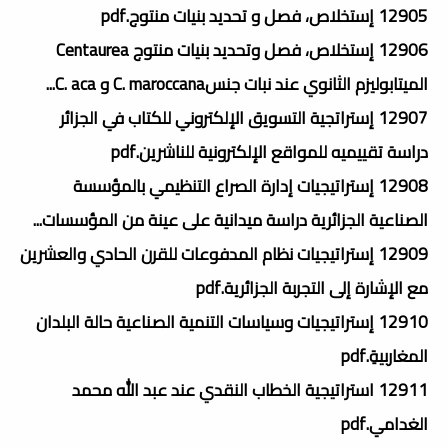
12905 إستخلاص، فصل و تحديد بنيات منتوج.pdf
12906 إستخلاص، فصل وتحديد بنيات منتوج Centaurea
الميتابوليزم الثانوي عند نبات جنسC. maroccana و C. aca...
12907 إستراتجية التسويق الإلكتروني للكتاب في الجزائر
دراسة تقييميه للمواقع الإلكترونية للناشرين.pdf
12908 إستراتيجيات إدارة الصراع التنظيمي بالمؤسسة
الصناعية الجزائرية دراسة ميدانية على عينة من المؤسسات...
12909 إستراتيجيات نظام المدفوعات للقرن الحادي والعشرين
مع الإشارة إلى التجربة الجزائرية.pdf
12910 إستراتيجيات وسياسات التنمية الصناعية حالة البلدان
المغاربيةِ.pdf
12911 استراتيجية الخطاب النقدي عند عبد الله محمد
الغدامي.pdf