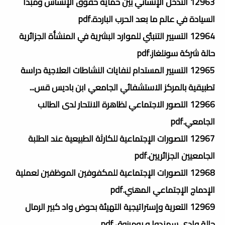
12963 التدخل الإنساني بين حماية حقوق الإنساس ومبدأ
السيادة في عالم ما بعد الحرب الباردة.pdf
12964 التسيير التنبئي للموارد البشرية في المنشأة الجزائرية
حالة شركة سونلغاز.pdf
12965 التسيير المستدام لنفايات النشاطات العلاجية دراسة
تطبيقية بالمركز الاستشفائي الجامعي ابن باديس قس...
12966 التصور الاجتماعي لظاهرة الانتحار لدى الطالب
الجامعي.pdf
12967 التصورات الإجتماعية للكارثة الطبيعية عند الطلبة
الجامعيين الجزائريين.pdf
12968 التصورات الإجتماعية للمكفوفين الموظفين لعملية
الإدماج الإجتماعي المھني.pdf
12969 التعرية وإستراتيجية التهيئة بحوض واد كبير الرمال
حالة وادي سمندوا و بومرزوق.pdf