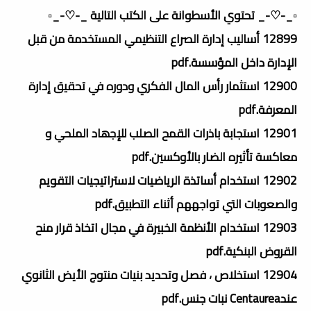
▫️_-♡-_ تحتوي الأسطوانة على الكتب التالية _-♡-_▫️
12899 أساليب إدارة الصراع التنظيمي المستخدمة من قبل
الإدارة داخل المؤسسة.pdf
12900 استثمار رأس المال الفكري ودوره في تحقيق إدارة
المعرفة.pdf
12901 استجابة باذرات القمح الصلب للإجھاد الملحي و
معاكسة تأثيره الضار بالأوكسين.pdf
12902 استخدام أساتذة الرياضيات لاستراتيجيات التقويم
والصعوبات التي تواجههم أثناء التطبيق.pdf
12903 استخدام الأنظمة الخبيرة في مجال اتخاذ قرار منح
القروض البنكية.pdf
12904 استخلاص ، فصل وتحديد بنيات منتوج الأيض الثانوي
عندCentaurea نبات جنس.pdf