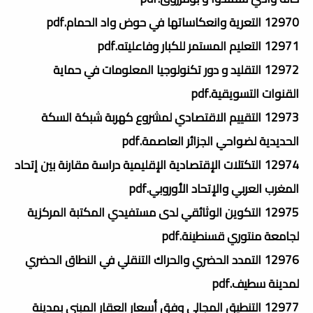
12970 التعرية وانعكاساتها في حوض واد الحمام.pdf
12971 التعليم المستمر للكبار وفاعليته.pdf
12972 التقليد و دور تكنولوجيا المعلومات في حماية
القنوات التسويقية.pdf
12973 التقييم الاقتصادي لمشروع كهربة شبكة السكة
الحديدية لضواحي الجزائر العاصمة.pdf
12974 التكتلات الإقتصادية الإقليمية دراسة مقارنة بين إتحاد
المغرب العربي والإتحاد الأوروبي.pdf
12975 التكوين الوثائقي لدى مستفيدي المكتبة المركزية
لجامعة منتوري قسنطينة.pdf
12976 التمدد الحضري والحراك التنقلي في النطاق الحضري
لمدينة سطيف.pdf
12977 التنطيق المجالي وفق أسعار العقار المبني بمدينة