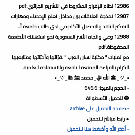
12986 نظام الإفراج المشروط في التشريع الجزائري.pdf
12987 نمذجة العلاقات بين مداخل تعلم الإحصاء ومھارات
التفكير الناقد والتحصيل الأكاديمي لدى طلاب جامعة أ...
12988 وعي واتجاه الأسر السعودية نحو استھلاك الأطعمة
المحفوظة.pdf
مع تمنيات " مكتبة لسان العرب " لقرّائها وأحبّائها ومتابعيها
الكرام بالقراءة الممتعة النافعة والاستفادة العلمية.
▫️_♡_🕋 الله ﷻ_محمد ﷺ 🕌_♡_▫️
▫️ الحجم بالميجا: 646.6
🔵 لتحميل الأسطوانة
▫️ صفحة التحميل على archive
● رابط مباشر للتحميل
▫️ أذكر الله وأضغط هنا للتحميل