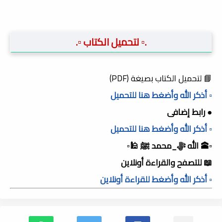
.▫️ لتحميل الكتاب ▫️.
📘 لتحميل الكتاب بصيغة (PDF)
▫️ أذكر الله وأضغط هنا للتحميل
● رابط إضافى
▫️ أذكر الله وأضغط هنا للتحميل
▫️🕋 الله ﷻ_محمد ﷺ 🕌▫️
📖 للتصفح والقراءة أونلاين
▫️ أذكر الله وأضغط للقراءة أونلاين