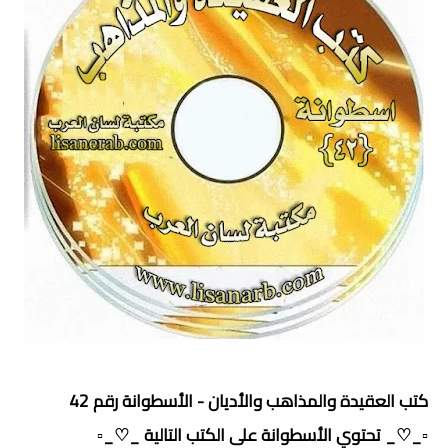
كتب العقيدة والمذاهب والأديان - الأسطوانة رقم 42
▫️_♡_ تحتوي الأسطوانة على الكتب التالية _♡_▫️