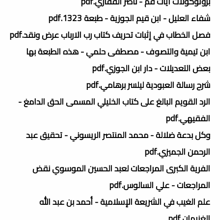
بروتوكولات آيات قم - ناصر القفاري.pdf
شفاء العليل - ابن قيم الجوزية - طبعة 1323.pdf
فصل الخطاب في إثبات تحريف كتاب رب الارباب عرض ونقد.pdf
ابن تيمية والتصوف - مصطفى حلمي - هذه الطبعة بها
بعض التعديلات - دار ابن الجوزي.pdf
شرح رسالة العبودية ليلسر برهامي.pdf
الرد القويم البالغ على كتاب الخليلي المسمى الحق الدامغ -
الفقيهي.pdf
وكل بدعة ضلالة - محمد المنتصر الريسوني - تحقيق عبد
الرحمن الجميزي.pdf
الفرية الكبرى المراجعات لعبد الحسين الموسوي نقض
المراجعات - علي السالوس.pdf
علم الغيب في الشريعة الإسلامية - أحمد بن عبد الله
الغنيمان.pdf