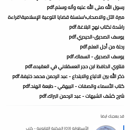
رسول الله صلى الله عليه وآله وسلم.pdf
مبرة الآل والاصحاب\سلسلة قضايا التوعية الإسلامية\قراءة
راشدة لكتاب نهج البلاغة.pdf
يوسف الصديق-الحيدري.pdf
رحلة من أجل العلم.pdf
يوسف الصديق - السماك.pdf
فتاوي الحافظ ابن حجر العسقلاني في العقيده.pdf
ذكر الله بين الاتباع والابتداع - عبد الرحمن محمد خليفة.pdf
كتاب الأسماء والصفات - البيهقي - طبعة الهند.pdf
شرح كشف الشبهات - عبد الرحمن البراك.pdf
قد يعجبك ايضا
الأسطوانة (03) المكتبة القانونية - كتب