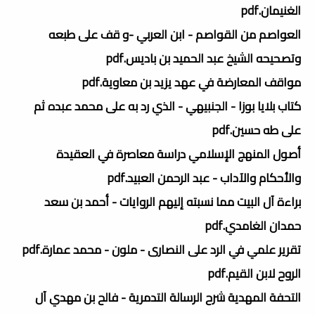
الغنيمان.pdf
العواصم من القواصم - ابن العربي -و قف على طبعه
وتصحيحه الشيخ عبد الحميد بن باديس.pdf
مواقف المعارضة في عهد يزيد بن معاوية.pdf
كتاب بلايا بوزا - الجنبيهي - الذي رد به على محمد عبده ثم
على طه حسين.pdf
أصول المنهج الإسلامي دراسة معاصرة في العقيدة
والأحكام والآداب - عبد الرحمن العبيد.pdf
براءة آل البيت مما نسبته إليهم الروايات - أحمد بن سعد
حمدان الغامدي.pdf
تقرير علمي في الرد على النصارى - ملون - محمد عمارة.pdf
الروح لابن القيم.pdf
التحفة المهدية شرح الرسالة التدمرية - فالح بن مهدي آل