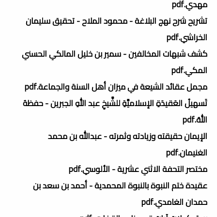
مهدي.pdf
تشريح شرح نهج البلاغة - محمود الملاح - تحقيق سليمان
الخراشي.pdf
كشف شبهات المخالفين - سمير بن خليل المالكي الحسني
المكي.pdf
مجمل عقائد الشيعة في ميزان أهل السنة والجماعة.pdf
تَسهيلُ العَقيدَةِ الإسلاميَّةِ للشَّيخِ عبد اللهِ الجبرين - حفظهُ
اللهُ.pdf
الإيمان حقيقته وزيادته وثمرته - عبدالله بن محمد
الغنيمان.pdf
مختصر التحفة الاثني عشرية - الألوسي.pdf
عقيدة ختم النبوة بالنبوة المحمدية - أحمد بن سعد بن
حمدان الغامدي.pdf