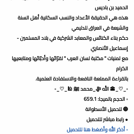
الحميد بن باديس
هذه هي الحقيقة الأعداد والنسب السكانية أهل السنة
والشيعة في العراق للدليمي
حكم بناء الكنائس والمعابد الشركية في بلاد المسلمين -
إسماعيل الأنصاري
مع تمنيات " مكتبة لسان العرب " لقرّائها وأحبّائها ومتابعيها
الكرام
بالقراءة الممتعة النافعة والاستفادة العلمية.
▫️_♡_🕋 الله ﷻ_محمد ﷺ 🕌_♡_▫️
▫️ الحجم بالميجا: 659.1
🔵 لتحميل الأسطوانة
● رابط مباشر للتحميل
▫️ أذكر الله وأضغط هنا للتحميل