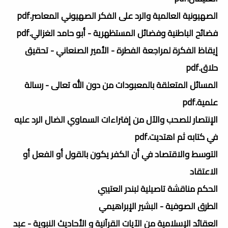
الصهيونية العالمية والرد على الفكر الصهيوني المعاصر.pdf
فضائح الباطنية وفضائل المستظهرية - أبو حامد الغزالي.pdf
إيقاظ الفكرة لمراجعة الفطرة - الأمير الصنعاني - تحقيق
حلاق.pdf
المسائل المتعلقة بالمعبودات من دون الله تعالى - رسالة
علمية.pdf
الإنتصار للصحب والآل من إفتراءات السماوي الضال الرد عليه
في كتابه ثم اهتديت.pdf
التوسط والاقتصاد في أن الكفر يكون بالقول أو الفعل أو
الاعتقاد
الحكم مناقشة تاصيلية لبندر العتيبي
الطرق الصوفية - البشير الإبراهيمي
العقائد الإسلامية من الآيات القرآنية و الأحاديث النبوية - عبد