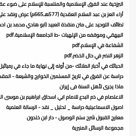
البرزخية عند الفرق الإسلامية والمنتسبة للإسلام على ضوء عقيد
آراء العز بن عبد السلام العقدية (577هـ665م) عرض ونقد على ضوء عقيدة اهل السنة والجماعة.pdf
لطائف التوحيد على متن منقذة العبيد (ابو هادي محمد بن احمد ب
البيهقي وموقفه من الإلهيات -ط الجامعة الإسلامية.pdf
الشفاعة في الإسلام.pdf
الزهر النضر في حال الخضر.pdf
الحبائك في أخبار الملائك -من أوله إلى نهاية ما جاء في رميائيل خ
دراسة عن الفرق في تاريخ المسلمين الخوارج والشيعة - المق
ماذا يجرى لأهل السنة فى إيران
الاعتصام في ذم البدع للامام ابي اسحاق ابراهيم بن موسى ا
اصول الاسماعيلية دراسة _ تحليل _ نقد - الرسالة العلمية
معارج القبول شرح سلم الوصول - دار ابن خلدون
مجموعة الرسائل المنيرية