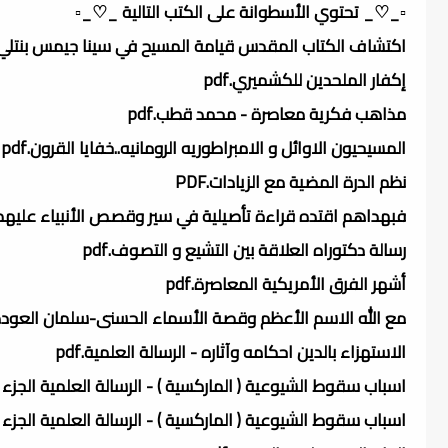
▫️_♡_ تحتوي الأسطوانة على الكتب التالية _♡_▫️
اكتشاف الكتاب المقدس قيامة المسيح في سينا جيمس بنتلي.pdf
إكفار الملحدين للكشميري.pdf
مذاهب فكرية معاصرة - محمد قطب.pdf
المسيحيون الاوائل و الامبراطوريه الرومانيه..خفايا القرون.pdf
نظم الدرة المضية مع الزيادات.PDF
فبهداهم اقتده قراءة تأصيلية في سير وقصص الأنبياء عليهم ال
رسالة دكتوراه العلاقة بين التشيع و التصوف.pdf
أشهر الفرق الأمريكية المعاصرة.pdf
مع الله الاسم الأعظم وقصة الأسماء الحسنى-سلمان العودة.df
الاستهزاء بالدين احكامه وآثاره - الرسالة العلمية.pdf
اسباب سقوط الشيوعية ( الماركسية ) - الرسالة العلمية الجزء الثا
اسباب سقوط الشيوعية ( الماركسية ) - الرسالة العلمية الجزء الأ