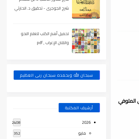
شرح الجوجرى - تحقيق د. الحارثي
، pdf
تحميل أهم الكتب لتعلم النحو
واتقان الإعراب , pdf
سبحان الله وبحمده سبحان ربى العظيم
 المتوفي
أرشيف المكتبة
2026
2408
مايو
352