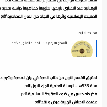
الرهبانية عند النصارى تاريخها تطورها مظاهرها دراسة نقدية في
العقيدة الإسلامية واثرها في النجاة من الفتن المعاصرة.pdf
قد يعجبك ايضا
الأسطوانة رقم 05 - المكتبة القانونية ، pdf
تحقيق القسم الاول من كتاب الحجة في بيان المحجة وشرح ع
سنة 535هـ - الرسالة العلمية الجزء الاول.pdf
فكر طه حسين في ضوء العقيدة الاسلامية.pdf
عقيدة الاحباش الهررية عرض و نقد.pdf