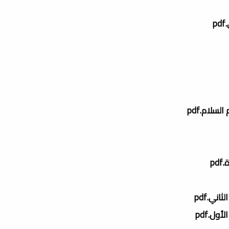
سلام.pdf
p
ني.pdf
ول.pdf