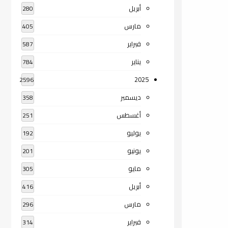
أبريل
280
مارس
405
فبراير
587
يناير
784
2025
2596
ديسمبر
358
أغسطس
251
يوليو
192
يونيو
201
مايو
305
أبريل
416
مارس
296
فبراير
314