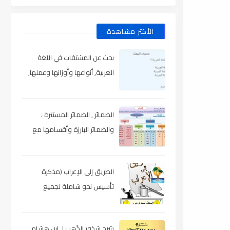
الأكثر مشاهدة
بحث عن المشتقات في اللغة
العربية, أنواعها وأوزانها وعملها,
مدعم بالأمثلة والصور , pdf
الضمائر , الضمائر المستترة ،
والضمائر البارزة وأقسامها مع
الشرح والتدريبات , شرح مبسط مع
الأمثلة وتحميل pdf
الطريق إلى الإعراب (مذكرة
تأسيس نحو شاملة لجميع
المراحل) , pdf
شرح شذور الذّهب لـ ابن هشام