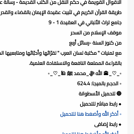
الاقوال القويمة في حكم النقل من الكتب القديمة - رسالة ع
طريقة القرآن الكريم في تثبيت عقيدة الإيمان بالقضاء والقدر
جامع تراث الألباني في العقيدة 1 - 9
موقف الإسلام من السحر
من كنوز السنة -رسائل أربع
مع تمنيات " مكتبة لسان العرب " لقرّائها وأحبّائها ومتابعيها ال
بالقراءة الممتعة النافعة والاستفادة العلمية.
▫️_♡_🕋 الله ﷻ_محمد ﷺ 🕌_♡_▫️
▫️ الحجم بالميجا: 624.4
🔵 لتحميل الأسطوانة
● رابط مباشر للتحميل
▫️ أذكر الله وأضغط هنا للتحميل
● رابط إضافى