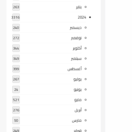
يناير
263
2024
3316
ديسمبر
240
نوفمبر
272
أكتوبر
344
سبتمبر
349
أغسطس
399
يوليو
267
يونيو
24
مايو
521
أبريل
276
مارس
50
فبراير
249