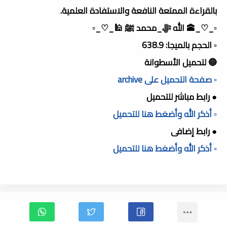
بالقراءة الممتعة النافعة والاستفادة العلمية.
▫️_♡_🕋 الله ﷻ_محمد ﷺ 🕌_♡_▫️
▫️ الحجم بالميجا: 638.9
🔵 لتحميل الأسطوانة
▫️ صفحة التحميل على archive
● رابط مباشر للتحميل
▫️ أذكر الله وأضغط هنا للتحميل
● رابط إضافى
▫️ أذكر الله وأضغط هنا للتحميل