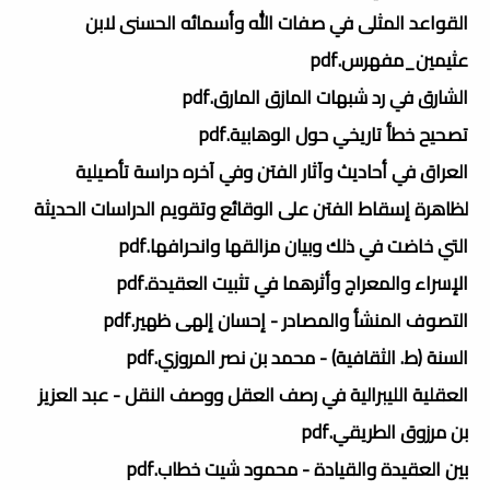
القواعد المثلى في صفات الله وأسمائه الحسنى لابن
عثيمين_مفهرس.pdf
الشارق في رد شبهات المازق المارق.pdf
تصحيح خطأ تاريخي حول الوهابية.pdf
العراق في أحاديث وآثار الفتن وفي آخره دراسة تأصيلية
لظاهرة إسقاط الفتن على الوقائع وتقويم الدراسات الحديثة
التي خاضت في ذلك وبيان مزالقها وانحرافها.pdf
الإسراء والمعراج وأثرهما في تثبيت العقيدة.pdf
التصوف المنشأ والمصادر - إحسان إلهى ظهير.pdf
السنة (ط. الثقافية) - محمد بن نصر المروزي.pdf
العقلية الليبرالية في رصف العقل ووصف النقل - عبد العزيز
بن مرزوق الطريقي.pdf
بين العقيدة والقيادة - محمود شيت خطاب.pdf