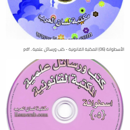
الأسطوانة (06) المكتبة القانونية - كتب ورسائل علمية ، pdf