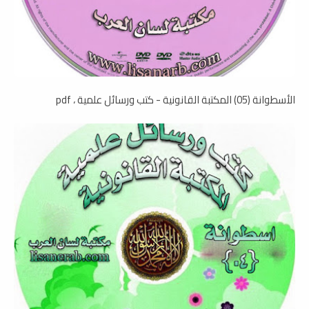
الأسطوانة (05) المكتبة القانونية - كتب ورسائل علمية ، pdf