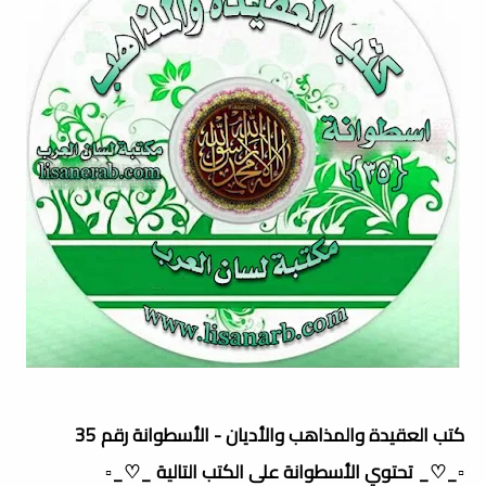
كتب العقيدة والمذاهب والأديان - الأسطوانة رقم 35
▫️_♡_ تحتوي الأسطوانة على الكتب التالية _♡_▫️