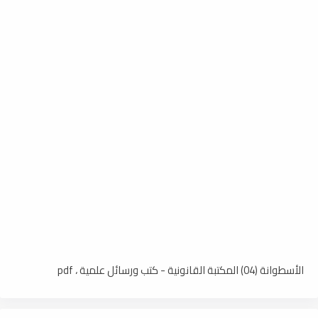
الأسطوانة (04) المكتبة القانونية - كتب ورسائل علمية ، pdf