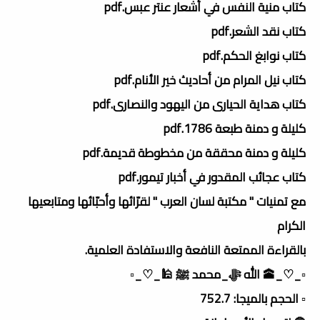
كتاب منية النفس في أشعار عنتر عبس.pdf
كتاب نقد الشعر.pdf
كتاب نوابغ الحكم.pdf
كتاب نيل المرام من أحاديث خير الأنام.pdf
كتاب هداية الحيارى من اليهود والنصارى.pdf
كليلة و دمنة طبعة 1786.pdf
كليلة و دمنة محققة من مخطوطة قديمة.pdf
کتاب عجائب المقدور في أخبار تيمور.pdf
مع تمنيات " مكتبة لسان العرب " لقرّائها وأحبّائها ومتابعيها
الكرام
بالقراءة الممتعة النافعة والاستفادة العلمية.
▫️_♡_🕋 الله ﷻ_محمد ﷺ 🕌_♡_▫️
▫️ الحجم بالميجا: 752.7