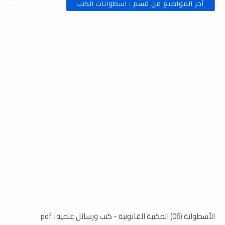
أخر المواضيع من قسم : اسطوانات الكتب
الأسطوانة (06) المكتبة القانونية - كتب ورسائل علمية ، pdf