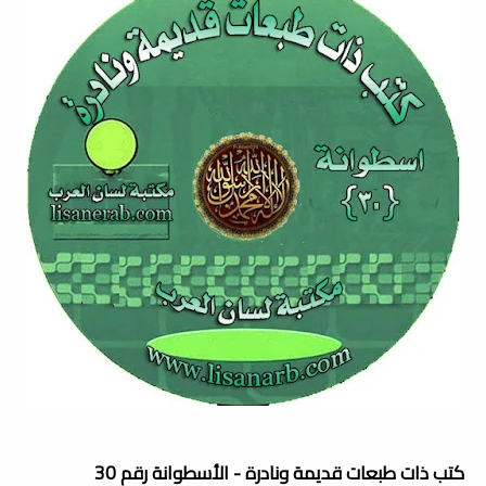
كتب ذات طبعات قديمة ونادرة - الأسطوانة رقم 30