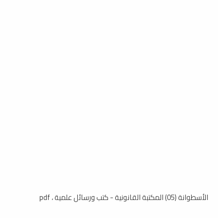
الأسطوانة (05) المكتبة القانونية - كتب ورسائل علمية ، pdf