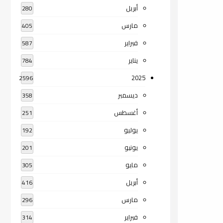
أبريل
280
مارس
405
فبراير
587
يناير
784
2025
2596
ديسمبر
358
أغسطس
251
يوليو
192
يونيو
201
مايو
305
أبريل
416
مارس
296
فبراير
314