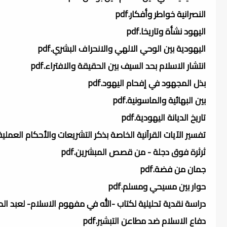
النصرانية خواطر وأفكار.pdf
اليهود نشأة وتاريخا.pdf
اليهودية بين الوحي الالهي والانحراف البشري.pdf
انتشار الاسلام بحد السيف بين الحقيقة والافتراء.pdf
بذل المجهود في إفحام اليهود.pdf
بين البهائية والماسونية.pdf
تاريخ الديانة اليهودية.pdf
تفسير الآيات القرآنية الخاصة بذكر التشريعات والأحكام العملية ل
ثرثرة فوق دجلة - من قصص المبشرين.pdf
جمان من فضة.pdf
حوار بين مسيحي ومسلم.pdf
دراسة نقدية تحليلية لكتاب -الله في مفهوم الاسلام- لعبد المسي
دفاع الاسلام ضد مطاعن التبشير.pdf