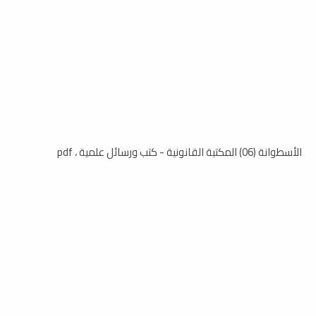
الأسطوانة (06) المكتبة القانونية - كتب ورسائل علمية ، pdf