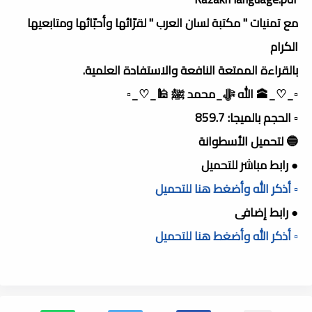
مع تمنيات " مكتبة لسان العرب " لقرّائها وأحبّائها ومتابعيها
الكرام
بالقراءة الممتعة النافعة والاستفادة العلمية.
▫️_♡_🕋 الله ﷻ_محمد ﷺ 🕌_♡_▫️
▫️ الحجم بالميجا: 859.7
🔵 لتحميل الأسطوانة
● رابط مباشر للتحميل
▫️ أذكر الله وأضغط هنا للتحميل
● رابط إضافى
▫️ أذكر الله وأضغط هنا للتحميل