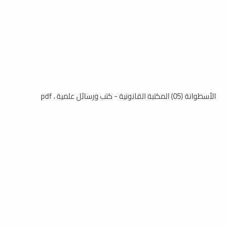
الأسطوانة (05) المكتبة القانونية - كتب ورسائل علمية ، pdf