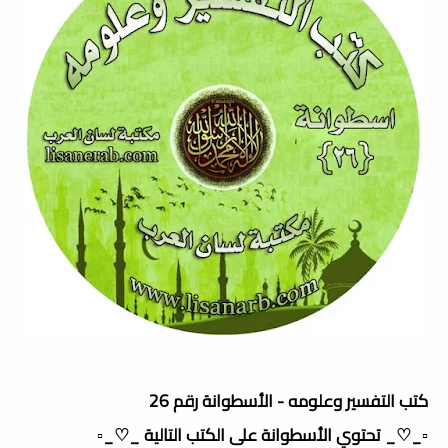
كتب التفسير وعلومه - الأسطوانة رقم 26
▫️_♡_ تحتوي الأسطوانة على الكتب التالية _♡_▫️