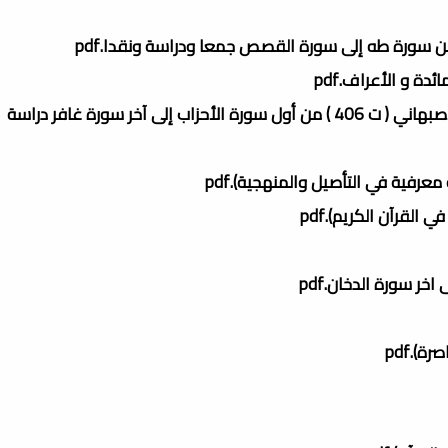
 من سورة طه إلى سورة القصص جمعا ودراسة ونقدا.pdf
ة و الأعراف.pdf
تفسير القرآن العظيم للإمام أبي بكر محمد بن الحسن فورك الأصبهاني ( ت 406 ) من أول سورة الأحزاب إلى آخر سورة غافر دراسة
فية في التأصيل والمنهجية).pdf
لقرآن الكريم).pdf
ر سورة الدخان.pdf
).pdf