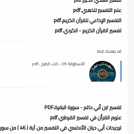
علم التفسير للذهبي.pdf
التفسير الإذاعي للقرآن الكريم.pdf
تفسير القرآن الكريم - الكردي.pdf
قد يعجبك ايضا
الأسطوانة 09 - كتب الطبخ ، pdf
تفسير ابن أبي حاتم - سورة البقرة.PDF
علوم القرأن في تفسير القرطبي.pdf
ترجيحات أبي حيان الأندلسي في التفسير من آية ( 46 ) من سورة يونس إلى آية ( 10 ) من.pdf