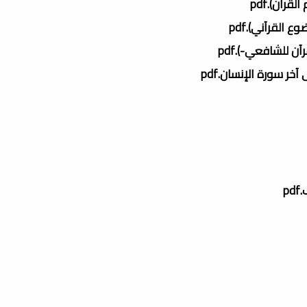
آن).pdf
القرآني).pdf
 للشافعي-).pdf
ر سورة الإنسان.pdf
p