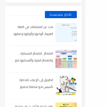
الأكثر مشاهدة
بحث عن المشتقات في اللغة
العربية, أنواعها وأوزانها وعملها,
مدعم بالأمثلة والصور , pdf
الضمائر , الضمائر المستترة ،
والضمائر البارزة وأقسامها مع
الشرح والتدريبات , شرح مبسط مع
الأمثلة وتحميل pdf
الطريق إلى الإعراب (مذكرة
تأسيس نحو شاملة لجميع
المراحل) , pdf
شرح شذور الذّهب لـ ابن هشام