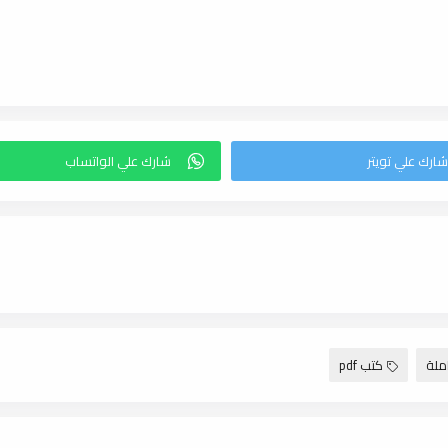
ملة
كتب pdf