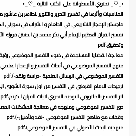
▫️_♡_ تحتوي الأسطوانة على الكتب التالية _♡_▫️
المناسبات وأثرها في تفسير التحرير والتنوير للطاهر بن عاشور
ماجستير الإعجاز التشريعي في الطعام و الشراب في سورتي المائد
وتحقيق.pdf
معالجة القضايا المستجدة في ضوء التفسير الموضوعي رؤية معر
منهج التفسير الموضوعي في أبحاث التفسير والإعجاز العلمي في ا
التفسير الموضوعي في الرسائل العلمية -دراسة ونقد-).pdf
ترجيحات الامام القرطبي في التفسير من اول سورة الشورى الى اخ
اثر التفسير بالماثورفي التوجيه النحوي لايات القران الكريم.pdf
دور التفسير الموضوعي ومنهجه في معالجة المشكلات المعاصرة
وقفات مع مناهج التفسير الموضوعي -نقد وتأصيل-).pdf
منهجية البحث الأصولي في التفسير الموضوعي).pdf