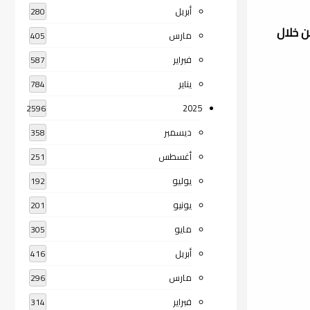
أبريل
280
ا ودراسة وموازنة ( من خلال
مارس
405
فبراير
587
يناير
784
2025
2596
ديسمبر
358
أغسطس
251
يوليو
192
يونيو
201
مايو
305
أبريل
416
مارس
296
فبراير
314