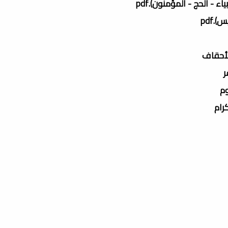
ء - الحج - المؤمنون).pdf
.pdf
الأحقاف
ر
وم
كرام