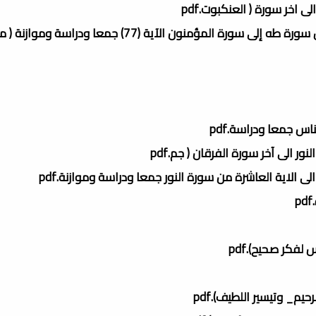
 اخر سورة ( العنكبوت.pdf
رسالة دكتوراه ترجيحات أبي حيان الأندلسي في التفسير من أول سورة طه إلى سورة المؤمنون الآية (77) جمع
اس جمعا ودراسة.pdf
ر الى آخر سورة الفرقان ( جم.pdf
 الاية العاشرة من سورة النور جمعا ودراسة وموازنة.pdf
فكر صحيح).pdf
_ وتيسير اللطيف).pdf