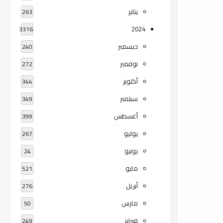
يناير
263
2024
3316
ديسمبر
240
نوفمبر
272
أكتوبر
344
سبتمبر
349
أغسطس
399
يوليو
267
يونيو
24
مايو
521
أبريل
276
مارس
50
فبراير
249