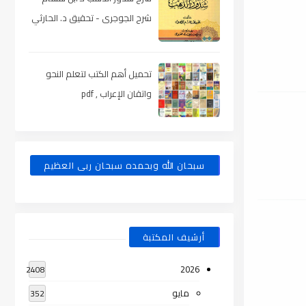
شرح الجوجرى - تحقيق د. الحارثي
، pdf
تحميل أهم الكتب لتعلم النحو
واتقان الإعراب , pdf
سبحان الله وبحمده سبحان ربى العظيم
أرشيف المكتبة
2026
2408
مايو
352