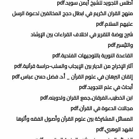
أطلس التجويد للشيخ أيمن سويد.pdf
منهج القران الكريم في ابطال حجج المخالفين لدعوة الرسل
عليهم السلام.pdf
شرح روضة التقرير في اختلاف القراءات بين الإرشاد
والتيْسير.pdf
القاعدة النورية بالتوجيهات الفتحية.pdf
آثار الإخراج من الديار بين الإيجاب والسلب-دراسة قرآنية.pdf
إتقان البرهان في علوم القرآن _ أ.د. فضل حسن عباس.pdf
أبحاث في علم التجويد.pdf
ابن الخطيب..الفرقان..جمع القران وتدوينه.pdf
مجالات الدعوة في القرآن.pdf
المسائل المشتركة بين علوم القرآن وأصول الفقه وأثرها
لفهد الوهبي.pdf