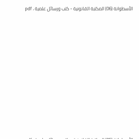
الأسطوانة (06) المكتبة القانونية - كتب ورسائل علمية ، pdf