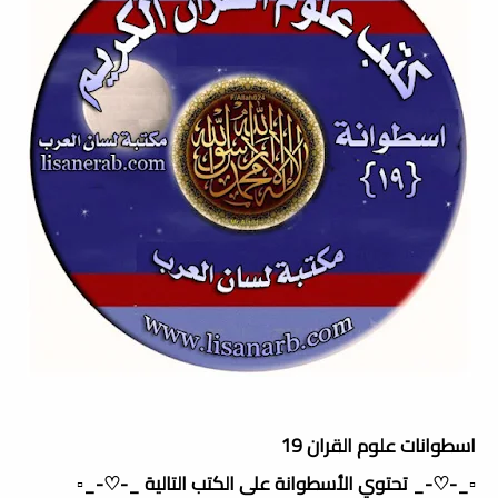
اسطوانات علوم القران 19
▫️_-♡-_ تحتوي الأسطوانة على الكتب التالية _-♡-_▫️