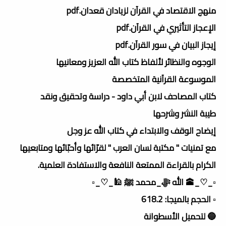
منهج الاقتصاد في القرآن لزيادان قعدان.pdf
الإعجاز التأثيري في القرآن.pdf
إيجاز البيان في سور القرآن.pdf
الوجوه والنظائر لألفاظ كتاب الله العزيز ومعانيها
الموسوعة القرآنية المتخصصة
كتاب المصاحف لابن أبي داود - دراسة وتحقيق ونقد
طيبة النشر وشرحها
إيضاح الوقف والابتداء في كتاب الله عز وجل
مع تمنيات " مكتبة لسان العرب " لقرّائها وأحبّائها ومتابعيها
الكرام بالقراءة الممتعة النافعة والاستفادة العلمية.
▫️_♡_🕋 الله ﷻ_محمد ﷺ 🕌_♡_▫️
▫️ الحجم بالميجا: 618.2
🔵 لتحميل الأسطوانة