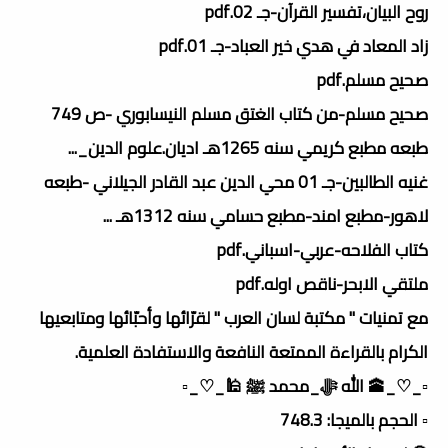
روح البيان،تفسير القرآن-جـ 02.pdf
زاد المعاد في هدي خير العباد-جـ 01.pdf
صحيح مسلم.pdf
صحيح مسلم-من كتاب الغتق مسلم النيسابوري -ص 749
طبعه مطبع كريمي سنه 1265هـ اديان.علوم الدين_...
غنيه الطالبين-جـ 01 محي الدين عبد القادر الجيلاني -طبعه
لاهور-مطبع امند-مطبع حسامي سنه 1312هـ ...
كتاب الفلاحه-عربي-اسباني.pdf
ملتقي الابحر-ناقص اوله.pdf
مع تمنيات " مكتبة لسان العرب " لقرّائها وأحبّائها ومتابعيها
الكرام بالقراءة الممتعة النافعة والاستفادة العلمية.
▫️_♡_🕋 الله ﷻ_محمد ﷺ 🕌_♡_▫️
▫️ الحجم بالميجا: 748.3