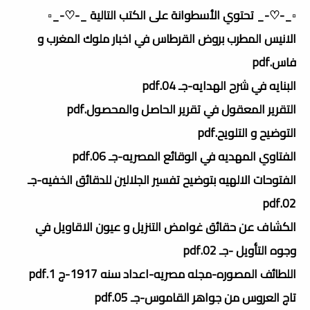
▫️_-♡-_ تحتوي الأسطوانة على الكتب التالية _-♡-_▫️
الانيس المطرب بروض القرطاس في اخبار ملوك المغرب و
فاس.pdf
البنايه في شرح الهدايه-جـ 04.pdf
التقرير المعقول في تقرير الحاصل والمحصول.pdf
التوضيح و التلويح.pdf
الفتاوي المهديه في الوقائع المصريه-جـ 06.pdf
الفتوحات الالهيه بتوضيح تفسير الجلالين للدقائق الخفيه-جـ
02.pdf
الكشاف عن حقائق غوامض التنزيل و عيون الاقاويل في
وجوه التأويل -جـ 02.pdf
اللطائف المصوره-مجله مصريه-اعداد سنه 1917-ج 1.pdf
تاج العروس من جواهر القاموس-جـ 05.pdf