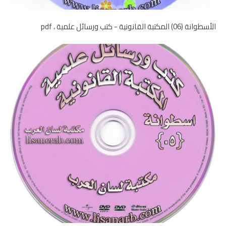
الأسطوانة (06) المكتبة القانونية - كتب ورسائل علمية ، pdf