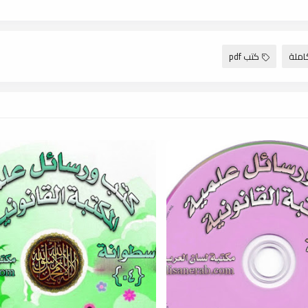
املة
كتب pdf