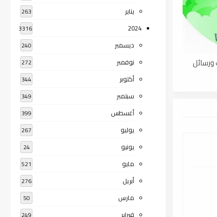
يناير
263
2024
3316
ديسمبر
240
 كتب ورسائل
نوفمبر
272
أكتوبر
344
سبتمبر
349
أغسطس
399
يوليو
267
يونيو
24
مايو
521
أبريل
276
مارس
50
فبراير
249