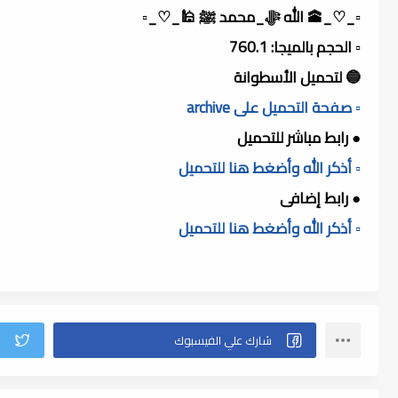
▫️_♡_🕋 الله ﷻ_محمد ﷺ 🕌_♡_▫️
▫️ الحجم بالميجا: 760.1
🔵 لتحميل الأسطوانة
▫️ صفحة التحميل على archive
● رابط مباشر للتحميل
▫️ أذكر الله وأضغط هنا للتحميل
● رابط إضافى
▫️ أذكر الله وأضغط هنا للتحميل