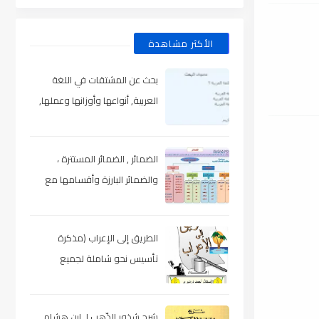
الأكثر مشاهدة
بحث عن المشتقات في اللغة
العربية, أنواعها وأوزانها وعملها,
مدعم بالأمثلة والصور , pdf
الضمائر , الضمائر المستترة ،
والضمائر البارزة وأقسامها مع
الشرح والتدريبات , شرح مبسط مع
الأمثلة وتحميل pdf
الطريق إلى الإعراب (مذكرة
تأسيس نحو شاملة لجميع
المراحل) , pdf
شرح شذور الذّهب لـ ابن هشام