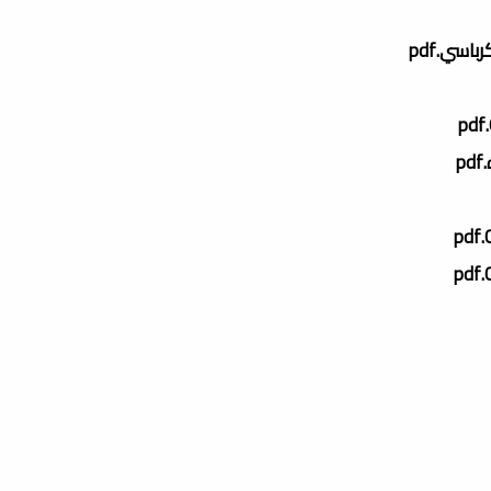
سي.pdf
p