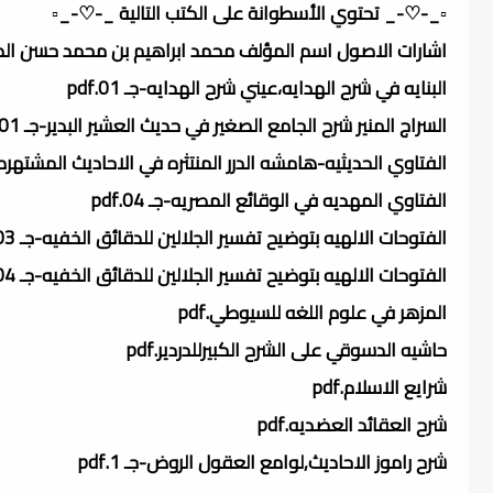
▫️_-♡-_ تحتوي الأسطوانة على الكتب التالية _-♡-_▫️
اشارات الاصول اسم المؤلف محمد ابراهيم بن محمد حسن الكربا
البنايه في شرح الهدايه،عيني شرح الهدايه-جـ 01.pdf
السراج المنير شرح الجامع الصغير في حديث العشير البدير-جـ 01.pdf
الفتاوي الحديثيه-هامشه الدرر المنتثره في الاحاديث المشتهره.df
الفتاوي المهديه في الوقائع المصريه-جـ 04.pdf
الفتوحات الالهيه بتوضيح تفسير الجلالين للدقائق الخفيه-جـ 03.pdf
الفتوحات الالهيه بتوضيح تفسير الجلالين للدقائق الخفيه-جـ 04.pdf
المزهر في علوم اللغه للسيوطي.pdf
حاشيه الدسوقي على الشرح الكبيرللدردير.pdf
شرايع الاسلام.pdf
شرح العقائد العضديه.pdf
شرح راموز الاحاديث,لوامع العقول الروض-جـ 1.pdf