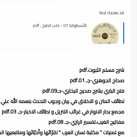
قد يعجبك ايضا
الأسطوانة 07 - كتب الطبخ ، pdf
شرح مسلم الثبوت.pdf
صحاح الجوهري-جـ 01.pdf
فتح الباري بشرح صحيح البخاري-حـ09.pdf
لطائف المتن و الاخلاق في بيان وجوب التحدث بنعمه الله علي الاطلاق-جـ 1
مجمع بحار الانوار في غرائب التنزيل و لطائف الاخبار-جـ 03.pdf
مفاتيح الغيب،تفسير الرازي-جـ 08.pdf
مع تمنيات " مكتبة لسان العرب " لقرّائها وأحبّائها ومتابعيها ا