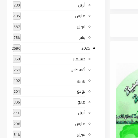
أبريل
280
مارس
405
فبراير
587
يناير
784
2025
2596
ديسمبر
358
أغسطس
251
يوليو
192
يونيو
201
مايو
305
أبريل
416
مارس
296
فبراير
314