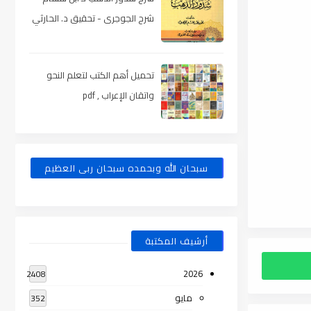
شرح الجوجرى - تحقيق د. الحارثي
، pdf
تحميل أهم الكتب لتعلم النحو
واتقان الإعراب , pdf
سبحان الله وبحمده سبحان ربى العظيم
أرشيف المكتبة
2026
2408
مايو
352