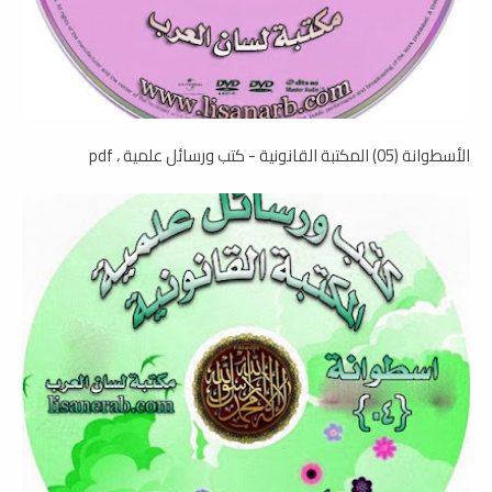
الأسطوانة (05) المكتبة القانونية - كتب ورسائل علمية ، pdf