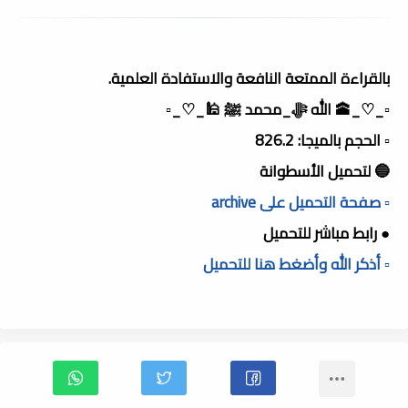
بالقراءة الممتعة النافعة والاستفادة العلمية.
▫️_♡_🕋 الله ﷻ_محمد ﷺ 🕌_♡_▫️
▫️ الحجم بالميجا: 826.2
🔵 لتحميل الأسطوانة
▫️ صفحة التحميل على archive
● رابط مباشر للتحميل
▫️ أذكر الله وأضغط هنا للتحميل