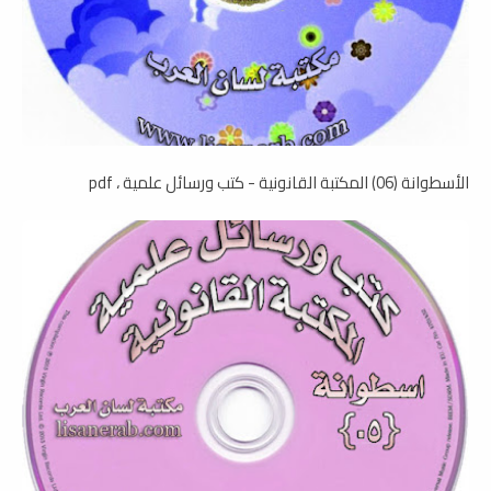
الأسطوانة (06) المكتبة القانونية - كتب ورسائل علمية ، pdf