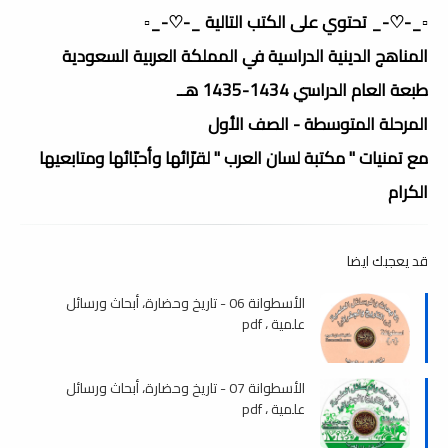
▫️_-♡-_ تحتوي على الكتب التالية _-♡-_▫️
المناهج الدينية الدراسية في المملكة العربية السعودية
طبعة العام الدراسي 1434-1435 هــ
المرحلة المتوسطة - الصف الأول
مع تمنيات " مكتبة لسان العرب " لقرّائها وأحبّائها ومتابعيها
الكرام
قد يعجبك ايضا
الأسطوانة 06 - تاريخ وحضارة، أبحاث ورسائل
علمية ، pdf
الأسطوانة 07 - تاريخ وحضارة، أبحاث ورسائل
علمية ، pdf