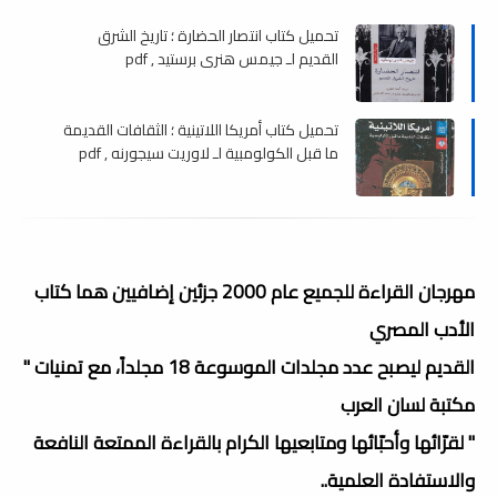
تحميل كتاب انتصار الحضارة ؛ تاريخ الشرق
القديم لـ جيمس ھنري برستيد , pdf
تحميل كتاب أمريكا اللاتينية ؛ الثقافات القديمة
ما قبل الكولومبية لـ لاوريت سيجورنه , pdf
مهرجان القراءة للجميع عام 2000 جزئين إضافيين هما كتاب
الأدب المصري
القديم ليصبح عدد مجلدات الموسوعة 18 مجلداً، مع تمنيات "
مكتبة لسان العرب
" لقرّائها وأحبّائها ومتابعيها الكرام بالقراءة الممتعة النافعة
والاستفادة العلمية..