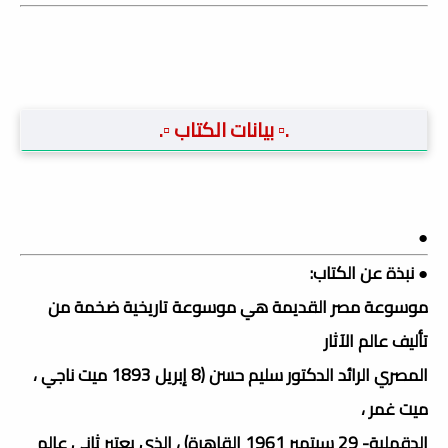
.▫️ بيانات الكتاب ▫️.
●
● نبذة عن الكتاب:
موسوعة مصر القديمة هي موسوعة تاريخية ضخمة من
تأليف عالم الآثار
المصري الرائد الدكتور سليم حسن (8 إبريل 1893 ميت ناجي ،
ميت غمر ،
الدقهلية- 29 سبتمبر 1961 القاهرة) ، الذي يعتبر ثاني عالم