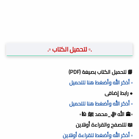
.▫️ لتحميل الكتاب ▫️.
📘 لتحميل الكتاب بصيغة (PDF)
▫️ أذكر الله وأضغط هنا للتحميل
● رابط إضافى
▫️ أذكر الله وأضغط هنا للتحميل
▫️🕋 الله ﷻ_محمد ﷺ 🕌▫️
📖 للتصفح والقراءة أونلاين
▫️ أذكر الله وأضغط للقراءة أونلاين