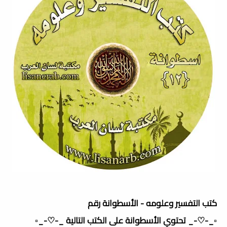
كتب التفسير وعلومه - الأسطوانة رقم
▫️_-♡-_ تحتوي الأسطوانة على الكتب التالية _-♡-_▫️