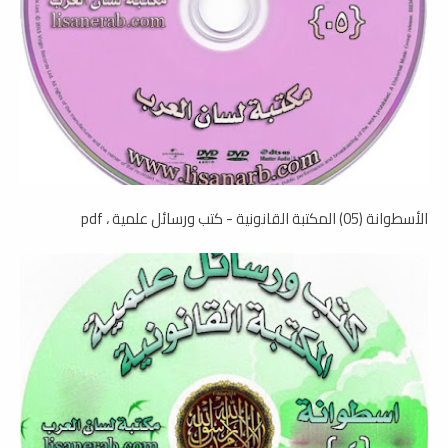
الأسطوانة (05) المكتبة القانونية - كتب ورسائل علمية ، pdf