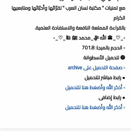
مع تمنيات " مكتبة لسان العرب " لقرّائها وأحبّائها ومتابعيها
الكرام
بالقراءة الممتعة النافعة والاستفادة العلمية.
▫️_♡_🕋 الله ﷻ_محمد ﷺ 🕌_♡_▫️
▫️ الحجم بالميجا: 701.8
🔵 لتحميل الأسطوانة
▫️ صفحة التحميل على archive
● رابط مباشر للتحميل
▫️ أذكر الله وأضغط هنا للتحميل
● رابط إضافى
▫️ أذكر الله وأضغط هنا للتحميل