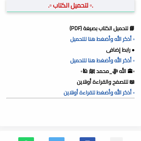
.▫️ لتحميل الكتاب ▫️.
📘 لتحميل الكتاب بصيغة (PDF)
▫️ أذكر الله وأضغط هنا للتحميل
● رابط إضافى
▫️ أذكر الله وأضغط هنا للتحميل
▫️🕋 الله ﷻ_محمد ﷺ 🕌▫️
📖 للتصفح والقراءة أونلاين
▫️ أذكر الله وأضغط للقراءة أونلاين