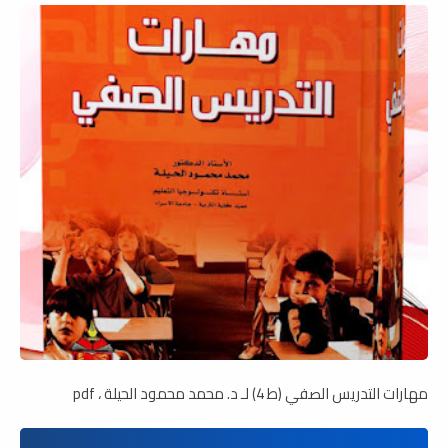
مهارات التدريس الصفي (ط 4) لـ د. محمد محمود الحيلة ، pdf