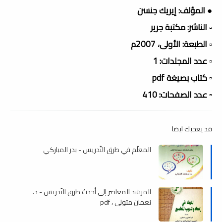
● المؤلف: إيريك جنسن
▫️ الناشر: مكتبة جرير
▫️ الطبعة: الأولى، 2007م
▫️ عدد المجلدات: 1
▫️ كتاب بصيغة pdf
▫️ عدد الصفحات: 410
قد يعجبك ايضا
المعلّم في طرق التّدريس - بدر المباركي
المرشد المعاصر إلى أحدث طرق التّدريس - د.
نعمان متولي ، pdf