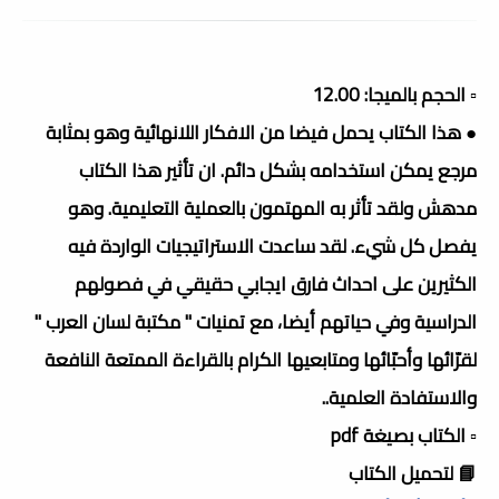
▫️ الحجم بالميجا: 12.00
● هذا الكتاب يحمل فيضا من الافكار اللانهائية وهو بمثابة
مرجع يمكن استخدامه بشكل دائم. ان تأثير هذا الكتاب
مدهش ولقد تأثر به المهتمون بالعملية التعليمية. وهو
يفصل كل شيء. لقد ساعدت الاستراتيجيات الواردة فيه
الكثيرين على احداث فارق ايجابي حقيقي في فصولهم
الدراسية وفي حياتهم أيضا، مع تمنيات " مكتبة لسان العرب "
لقرّائها وأحبّائها ومتابعيها الكرام بالقراءة الممتعة النافعة
والاستفادة العلمية..
▫️ الكتاب بصيغة pdf
📘 لتحميل الكتاب