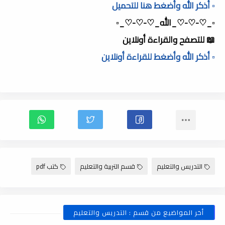
▫️ أذكر الله وأضغط هنا للتحميل
▫️_♡-♡-♡_الله_♡-♡-♡_▫️
📖 للتصفح والقراءة أونلاين
▫️ أذكر الله وأضغط للقراءة أونلاين
التدريس والتعليم
قسم التربية والتعليم
كتب pdf
أخر المواضيع من قسم : التدريس والتعليم