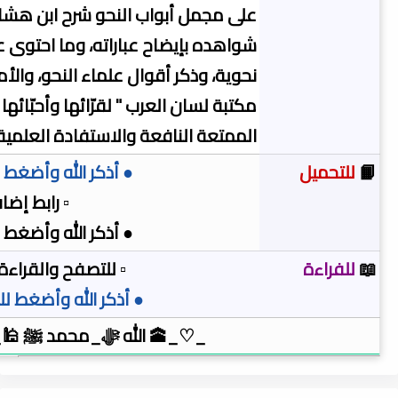
على مجمل أبواب النحو شرح ابن هشا
شواهده بإيضاح عباراته، وما احتوى 
نحوية، وذكر أقوال علماء النحو، والأ
مكتبة لسان العرب " لقرّائها وأحبّائها 
الممتعة النافعة والاستفادة العلمية.
📙
للتحميل
● أذكر الله وأضغط 
▫️ رابط إضا
● أذكر الله وأضغط 
📖
للفراءة
▫️ للتصفح والقراءة
● أذكر الله وأضغط لل
_♡_🕋 الله ﷻ_محمد ﷺ 🕌