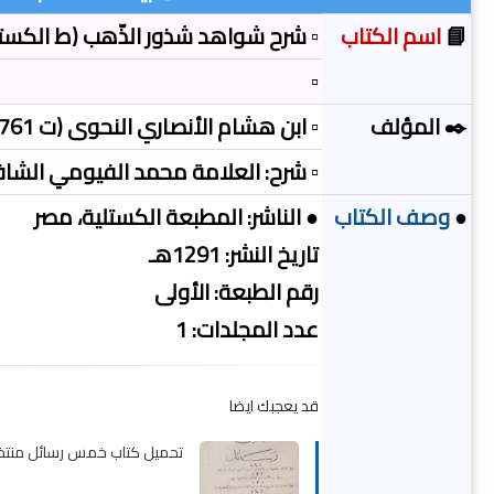
📘
اسم الكتاب
▫️ شرح شواهد شذور الذّهب (ط الكستل
▫️
✒️ المؤلف
▫️ ابن هشام الأنصاري النحوى (ت 761 هـ)
▫️ شرح: العلامة محمد الفيومي الش
●
وصف الكتاب
● الناشر: المطبعة الكستلية، مصر
تاريخ النشر: 1291هـ
رقم الطبعة: الأولى
عدد المجلدات: 1
قد يعجبك ايضا
تحميل كتاب خمس رسائل منتخبة (م