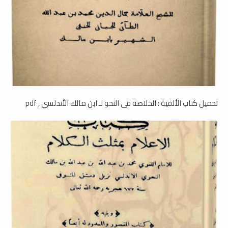
تحميل كتاب الألفية ؛ الخلاصة فى النحو لـ ابن مالك الأندلسي , pdf