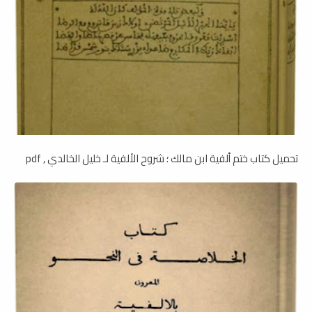
تحميل كتاب ختم ألفية ابن مالك ؛ شروح الألفية لـ خليل الخالدي , pdf