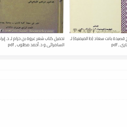
قصيدة بانت سعاد (ط الميمنية) لـ
تحميل كتاب شعر عروة بن حزام لـ د. إبرا
 , pdf
السامرائي و د. أحمد مطلوب , pdf