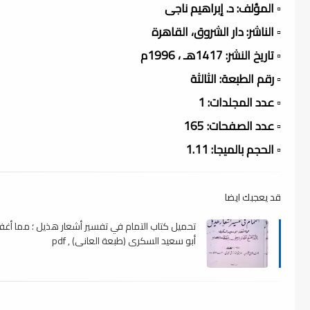
▫️ المؤلف: د. إبراهيم ناجى
▫️ الناشر: دار الشروق، القاهرة
▫️ تاريخ النشر: 1417هـ ، 1996م
▫️ رقم الطبعة: الثالثة
▫️ عدد المجلدات: 1
▫️ عدد الصفحات: 165
▫️ الحجم بالميجا: 1.11
قد يعجبك ايضا
تحميل كتاب التمام في تفسير أشعار هذيل ؛ مما أغف
أبو سعيد السكرى (طبعة العانى) , pdf