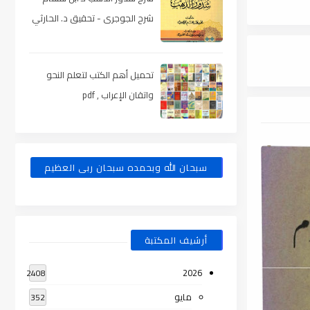
شرح الجوجرى - تحقيق د. الحارثي
، pdf
تحميل أهم الكتب لتعلم النحو
واتقان الإعراب , pdf
سبحان الله وبحمده سبحان ربى العظيم
أرشيف المكتبة
2026
2408
مايو
352