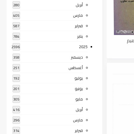
أبريل
280
مارس
405
فبراير
587
يناير
784
هيم
2025
2596
ديسمبر
358
أغسطس
251
يوليو
192
يونيو
201
مايو
305
أبريل
416
مارس
296
فبراير
314