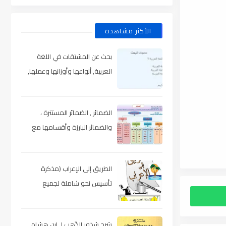
الأكثر مشاهدة
بحث عن المشتقات في اللغة
العربية, أنواعها وأوزانها وعملها,
مدعم بالأمثلة والصور , pdf
الضمائر , الضمائر المستترة ،
والضمائر البارزة وأقسامها مع
الشرح والتدريبات , شرح مبسط مع
الأمثلة وتحميل pdf
الطريق إلى الإعراب (مذكرة
تأسيس نحو شاملة لجميع
المراحل) , pdf
شرح شذور الذّهب لـ ابن هشام