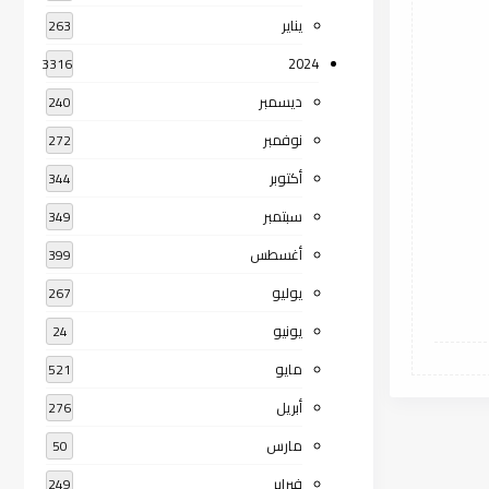
يناير
263
2024
3316
ديسمبر
240
نوفمبر
272
أكتوبر
344
سبتمبر
349
أغسطس
399
يوليو
267
يونيو
24
مايو
521
أبريل
276
مارس
50
فبراير
249