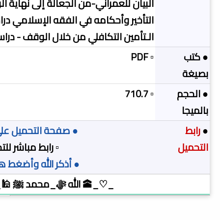
البيان للعمراني-من الجعالة إلى نهاية ا
التأخير وأحكامه في الفقه الإسلامي در
الـتأمين التكافلي من خلال الوقف - در
● كتب
▫️ PDF
بصيغة
● الحجم
▫️ 710.7
بالميجا
●
رابط
● صفحة التحميل على chive
التحميل
▫️ رابط مباشر لل
● أذكر الله وأضغط هن
_♡_🕋 الله ﷻ_محمد ﷺ 🕌