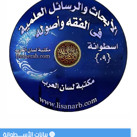
🔴 بيانات الأســـطوانة