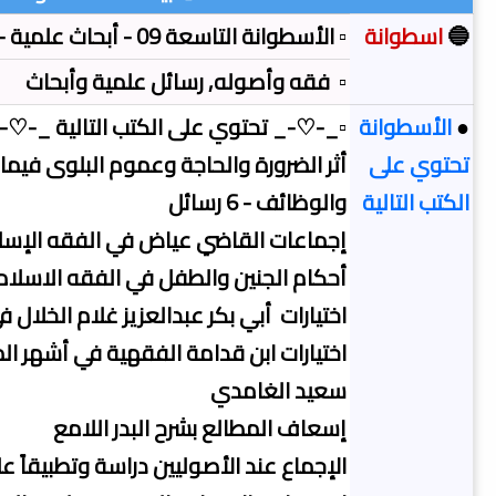
🔵
اسطوانة
▫️ الأسطوانة التاسعة 09 - أبحاث علمية - فقه وأصوله
▫️ فقه وأصوله, رسائل علمية وأبحاث
●
الأسطوانة
▫️_-♡-_ تحتوي على الكتب التالية _-♡-_
تحتوي على
أثر الضرورة والحاجة وعموم البلوى فيم
الكتب التالية
والوظائف - 6 رسائل
إجماعات القاضي عياض في الفقه الإس
أحكام الجنين والطفل في الفقه الاسلا
اختيارات أبي بكر عبدالعزيز غلام الخلال 
اختيارات ابن قدامة الفقهية في أشهر الم
سعيد الغامدي
إسعاف المطالع بشرح البدر اللامع
الإجماع عند الأصوليين دراسة وتطبيقاً 