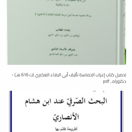
تحميل كتاب إعراب الحماسة تأليف أبي البقاء العكيري (ت 616 هـ) -
دكتوراه , pdf