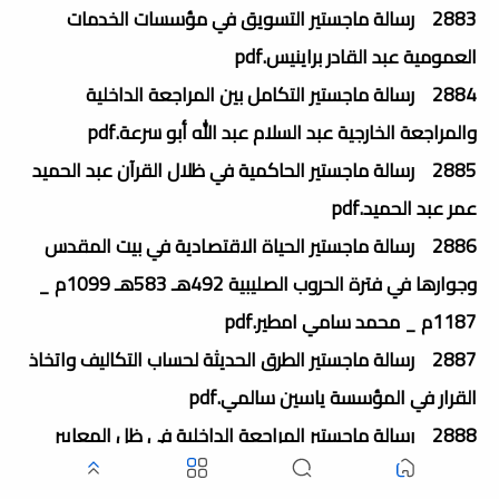
2883 رسالة ماجستير التسويق في مؤسسات الخدمات
العمومية عبد القادر براينيس.pdf
2884 رسالة ماجستير التكامل بين المراجعة الداخلية
والمراجعة الخارجية عبد السلام عبد الله أبو سرعة.pdf
2885 رسالة ماجستير الحاكمية في ظلال القرآن عبد الحميد
عمر عبد الحميد.pdf
2886 رسالة ماجستير الحياة الاقتصادية في بيت المقدس
وجوارها في فترة الحروب الصليبية 492هـ 583هـ 1099م _
1187م _ محمد سامي امطير.pdf
2887 رسالة ماجستير الطرق الحديثة لحساب التكاليف واتخاذ
القرار في المؤسسة ياسين سالمي.pdf
2888 رسالة ماجستير المراجعة الداخلية في ظل المعايير
الدولية للمراجعة الداخلية في البنوك التجارية الأردنية أحمد