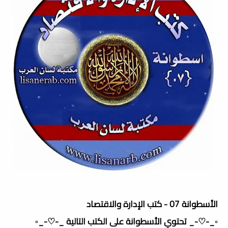
الأسطوانة 07 - كتب الإدارة والاقتصاد
▫️_-♡-_ تحتوي الأسطوانة على الكتب التالية _-♡-_▫️