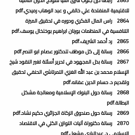
2863 رابطة دزل جنوب شرق آسيا نمودج الدول النامية
للاقليمية المنفتحة علي خالفي و عبد الوهاب رميدي.pdf
2864 راس المال الفكري ودوره في تحقيق الميزة
التنافسية في المنظمات بورنان ابراهيم بوخلخال يوسف.pdf
2865 رد أحمد الشريف.pdf
2866 رسالة إلى كل موظف للدكتور عصام ابو النصر.pdf
2867 رسالة بذل المجهود في تحرير أسئلة تغير النقود شيخ
الإسلام محمد بن عبد الله الغزي التمرتاشي الحنفي تحقيق
وتقديم د. حسام الدين عفانه.pdf
2868 رسالة حول البنوك الإسلامية ومعالجة مشكل
البطالة.pdf
2869 رسالة حول صندوق الزكاة الجزائري حكيم نشاد.pdf
2870 رسالة دكتوراة آليات التوازن الكلي في الاقتصاد
الإسلامي د. عبدالباري مشعل.pdf