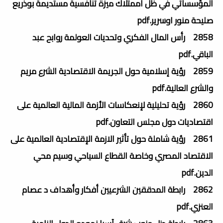
المؤسساتي في ظل اممتلاك ميزة تنافسية مستديمة بوذريع
صليحة منور اوسرير.pdf
2858 رأس المال الفكري وتحديات العولمة روابح عبد
الباقي.pdf
2859 رؤية إسلامية حول الجريمة الاقتصادية الشرع مريم
والشرع العالية.pdf
2860 رؤية تحليلية لإنعكاسات الأزمة المالية العالمية على
اقتصاديات دول مجلس التعاون.pdf
2861 رؤية شاملة حول تأثير الازمة الإقتصادية العالمية على
الاقتصاد المصري وخاصة القطاع السياحي وسيم محي
الدين.pdf
2862 رابطة المدققين الشرعيين أفكار وأهداف د عصام
العنزي.pdf