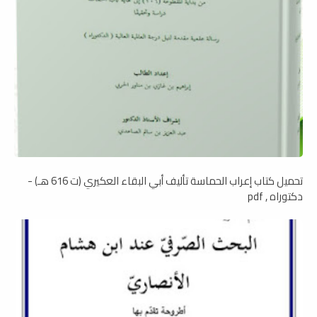
تحميل كتاب إعراب الحماسة تأليف أبي البقاء العكيري (ت 616 هـ) -
دكتوراه , pdf