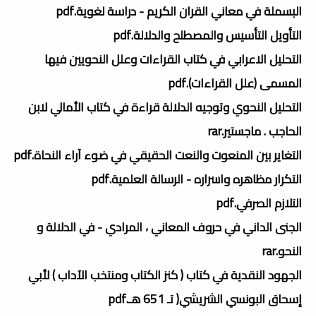
البسملة في معاني القران الكريم - دراسة لغوية.pdf
التأويل التأسيس والمصطلح والدلالة.pdf
التحليل الاعرابي في كتاب القراءات وعلل النحويين فيها
المسمى (علل القراءات).pdf
التحليل النحوي وتوجيه الدلالة قراءة في كتاب الأمالي لابن
الحاجب . ماجستير.rar
التغاير بين المنعوت والنعت الحقيقي في ضوء آراء النحاة.pdf
التكرار مظاهره واسراره - الرسالة العلمية.pdf
التلازم الصرفي.pdf
الجنى الداني في حروف المعاني ، المرادي - في الدلالة و
النحو.rar
الجهود النقدية في كتاب ( كنز الكتاب ومنتخب الآداب ) لأبي
إسحاق البونسي الشريشي( تـ 651 هـ.pdf