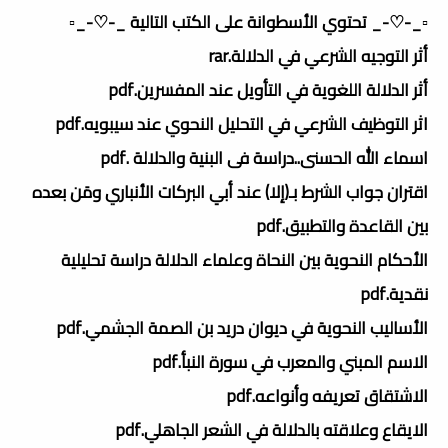
▫️_-♡-_ تحتوي الأسطوانة على الكتب التالية _-♡-_▫️
أثر التوجيه الشرعي في الدلالة.rar
أثر الدلالة اللغوية في التأويل عند المفسرين.pdf
اثر التوظيف الشرعي في التحليل النحوي عند سيبويه.pdf
اسماء الله الحسنى..دراسة فى البنية والدلالة .pdf
اقتران جواب الشرط بـ(إلا) عند أبي البركات الأنباري ومَن بعده
بين القاعدة والتطبيق.pdf
الأحكام النحوية بين النحاة وعلماء الدلالة دراسة تحليلية
نقدية.pdf
الأساليب النحوية في ديوان دريد بن الصمة الجشمي.pdf
الاسم المبني والمعرب في سورة النبأ.pdf
الاشتقاق تعريفه وأنواعه.pdf
الايقاع وعلاقته بالدلالة في الشعر الجاهلي.pdf