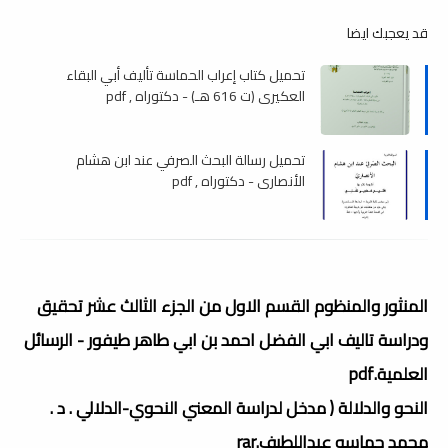
قد يعجبك ايضا
تحميل كتاب إعراب الحماسة تأليف أبي البقاء
العكيري (ت 616 هـ) - دكتوراه , pdf
تحميل رسالة البحث الصرفي عند ابن هشام
الأنصاري - دكتوراه , pdf
المنثور والمنظوم القسم الاول من الجزء الثالث عشر تحقيق
ودراسة تاليف ابي الفضل احمد بن ابي طاهر طيفور - الرسائل
العلمية.pdf
النحو والدلالة ( مدخل لدراسة المعني النحوي-الدلالي . د .
محمد حماسه عبداللطيف.rar