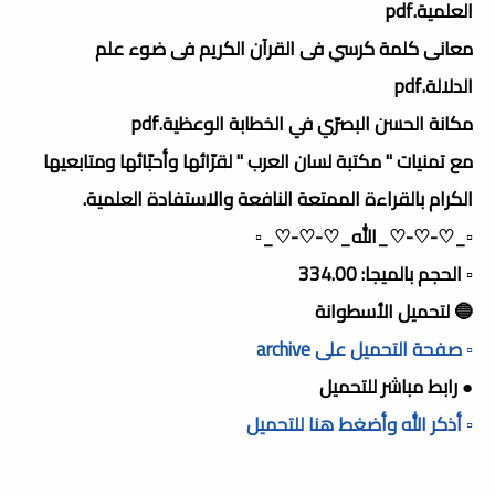
العلمية.pdf
معانى كلمة كرسي فى القرآن الكريم فى ضوء علم
الدلالة.pdf
مكانة الحسن البصرّي في الخطابة الوعظية.pdf
مع تمنيات " مكتبة لسان العرب " لقرّائها وأحبّائها ومتابعيها
الكرام بالقراءة الممتعة النافعة والاستفادة العلمية.
▫️_♡-♡-♡_الله_♡-♡-♡_▫️
▫️ الحجم بالميجا: 334.00
🔵 لتحميل الأسطوانة
▫️ صفحة التحميل على archive
● رابط مباشر للتحميل
▫️ أذكر الله وأضغط هنا للتحميل