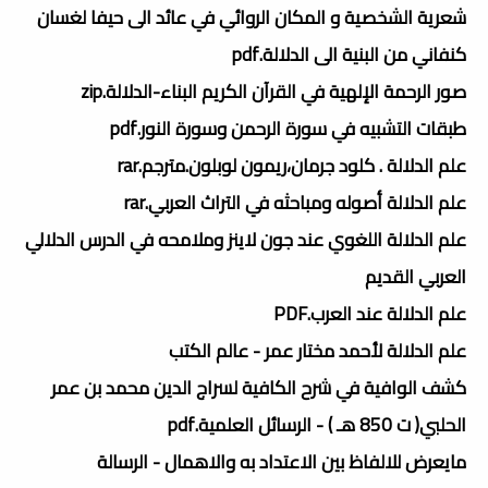
شعرية الشخصية و المكان الروائي في عائد الى حيفا لغسان
كنفاني من البنية الى الدلالة.pdf
صور الرحمة الإلهية في القرآن الكريم البناء-الدلالة.zip
طبقات التشبيه في سورة الرحمن وسورة النور.pdf
علم الدلالة . كلود جرمان،ريمون لوبلون.مترجم.rar
علم الدلالة أصوله ومباحثه في التراث العربي.rar
علم الدلالة اللغوي عند جون لاينز وملامحه في الدرس الدلالي
العربي القديم
علم الدلالة عند العرب.PDF
علم الدلالة لأحمد مختار عمر - عالم الكتب
كشف الوافية في شرح الكافية لسراج الدين محمد بن عمر
الحلبي( ت 850 هـ ) - الرسائل العلمية.pdf
مايعرض للالفاظ بين الاعتداد به والاهمال - الرسالة