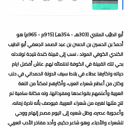
أبو الطيّب المتنبي (303هـ - 354هـ) (915م - 965م) هو
أحمدُ بن الحسين بن الحسن بن عبد الصمد الجعفي أبو الطيب
الكندي الكوفي المولد ، نسب إلى قبيلة كندة نتيجة لولادته
بحي تلك القبيلة في الكوفة لانتمائه لهم. عاش أفضل ايام
حياته واكثرها عطاء في بلاط سيف الدولة الحمداني في حلب
وكان من أعظم شعراء العرب، وأكثرهم تمكناً من اللغة
العربية وأعلمهم بقواعدها ومفرداتها، وله مكانة سامية لم
تتح مثلها لغيره من شعراء العربية. فيوصف بأنه نادرة زمانه،
وأعجوبة عصره، وظل شعره إلى اليوم مصدر إلهام ووحي
للشعراء والأدباء. وهو شاعر حكيم، وأحد مفاخر الأدب العربي.