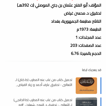
المؤلف: أبو الفتح عثمان بن جني الموصلي (ت 392هـ)
تحقيق: د. محسن غياض
الناشر: مطبعة الجمهورية، بغداد
الطبعة: 1973م
عدد المجلدات: 1
عدد الصفحات: 203
الحجم بالميجا: 6.76
قد يعجبك ايضا
تحميل كتاب من غاب عنه المطرب (ط كنان) لـ
الثعالبي - تحقيق عارف أحمد و زياد الفياض ,
pdf
تحميل كتاب من غاب عنه المطرب (ط الخانجي)
لـ الثعالبي - تحقيق د. النبوي شعلان , pdf