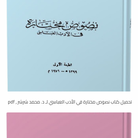
تحميل كتاب نصوص مختارة في الأدب العباسي لـ د. محمد شرشر , pdf