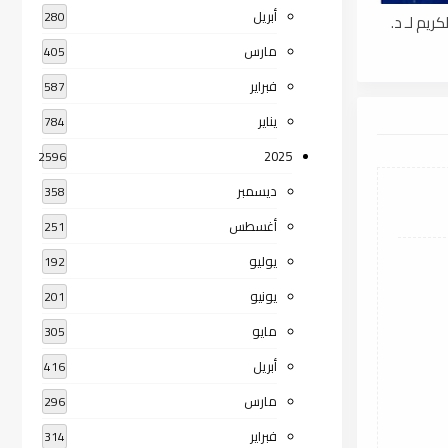
أبريل
280
ريم لـ د.
مارس
405
فبراير
587
يناير
784
2025
2596
ديسمبر
358
أغسطس
251
يوليو
192
يونيو
201
مايو
305
أبريل
416
مارس
296
فبراير
314