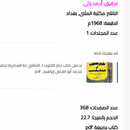
تحقيق: أحمد زكى
الناشر: مكتبة المثنى, بغداد
الطبعة: 1968م
عدد المجلدات: 1
قد يعجبك ايضا
تحميل كتاب ثمار القلوب لـ الثعالبي (ط العصرية) تحق
محمد أبو الفضل إبراهيم , pdf
عدد الصفحات: 368
الحجم بالميجا: 22.7
كتاب بصيغة pdf