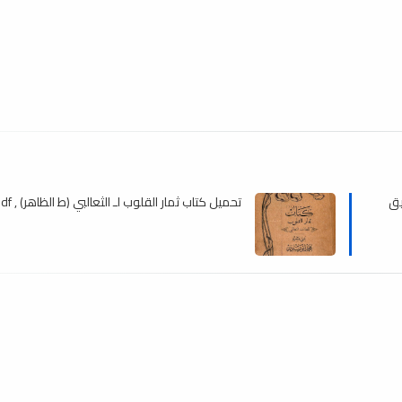
يق
تحميل كتاب ثمار القلوب لـ الثعالبي (ط الظاهر) , pdf