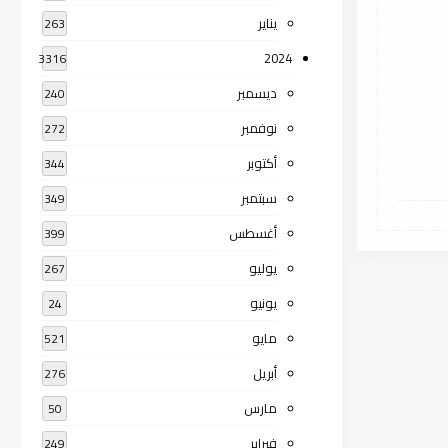
يناير
263
2024
3316
ديسمبر
240
نوفمبر
272
أكتوبر
344
سبتمبر
349
أغسطس
399
يوليو
267
يونيو
24
مايو
521
أبريل
276
مارس
50
فبراير
249