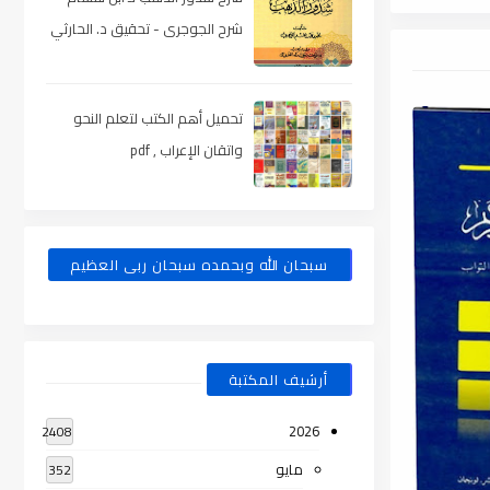
شرح الجوجرى - تحقيق د. الحارثي
، pdf
تحميل أهم الكتب لتعلم النحو
واتقان الإعراب , pdf
سبحان الله وبحمده سبحان ربى العظيم
أرشيف المكتبة
2026
2408
مايو
352