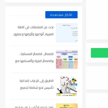
الأكثر مشاهدة
بحث عن المشتقات في اللغة
العربية, أنواعها وأوزانها وعملها,
مدعم بالأمثلة والصور , pdf
الضمائر , الضمائر المستترة ،
والضمائر البارزة وأقسامها مع
الشرح والتدريبات , شرح مبسط مع
الأمثلة وتحميل pdf
الطريق إلى الإعراب (مذكرة
تأسيس نحو شاملة لجميع
المراحل) , pdf
شرح شذور الذّهب لـ ابن هشام