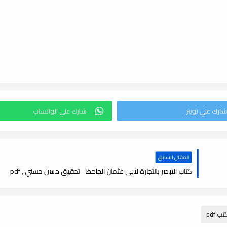
المقال السابق
كتاب التبصر بالتجارة لأبى عثمان الجاحظ - تحقيق حسن حسني , pdf
تب pdf