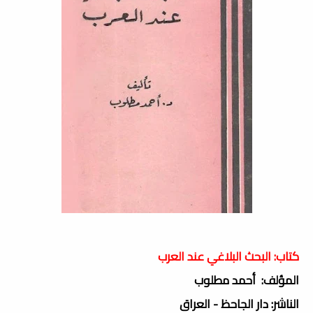
كتاب: البحث البلاغي عند العرب
المؤلف: أحمد مطلوب
الناشر: دار الجاحظ - العراق