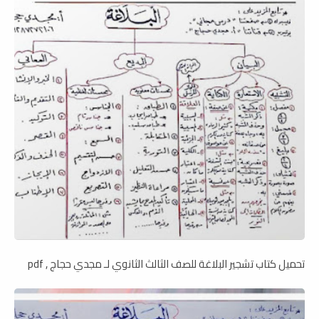
تحميل كتاب تشجير البلاغة للصف الثالث الثانوي لـ مجدي حجاج , pdf