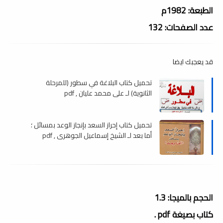
الطبعة: 1982م
عدد الصفحات: 132
قد يعجبك ايضا
تحميل كتاب البلاغة في سطور (للمرحلة
الثانوية) لـ علي محمد عليان , pdf
تحميل كتاب إحراز السعد بإنجاز الوعد بمسائل ؛
أما بعد لـ الشيخ إسماعيل الجوهري , pdf
الحجم بالميجا: 1.3
كتاب بصيغة pdf .