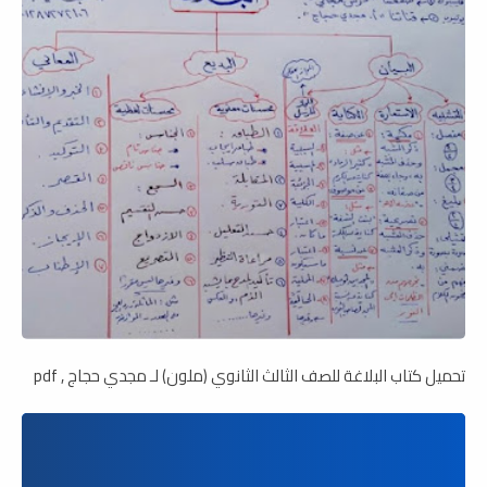
تحميل كتاب البلاغة للصف الثالث الثانوي (ملون) لـ مجدي حجاج , pdf