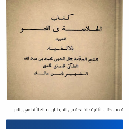
تحميل كتاب الألفية ؛ الخلاصة فى النحو لـ ابن مالك الأندلسي , pdf