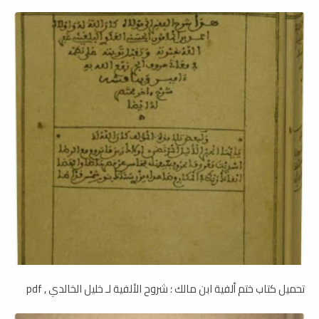
تحميل كتاب ختم ألفية ابن مالك ؛ شروح الألفية لـ خليل الخالدي , pdf