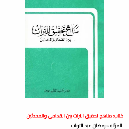
كتاب: مناهج تحقيق التراث بين القدامى والمحدثين
المؤلف: رمضان عبد التواب