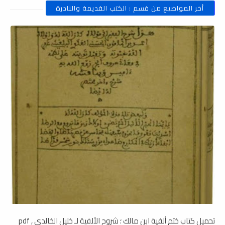
أخر المواضيع من قسم : الكتب القديمة والنادرة
تحميل كتاب ختم ألفية ابن مالك ؛ شروح الألفية لـ خليل الخالدي , pdf