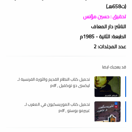
(ت658هـ)
تحقيق : حسين مؤنس
الناشر: دار المعاف
الطبعة: الثانية - 1985م
عدد المجلدات: 2
قد يعجبك ايضا
تحميل كتاب النظام القديم والثورة الفرنسية لـ
ليكسي دو توكفيل , pdf
تحميل كتاب الموريسكيون في المغرب لـ
غييرمو بوستو , pdf