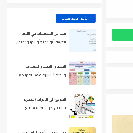
الأكثر مشاهدة
بحث عن المشتقات في اللغة
العربية, أنواعها وأوزانها وعملها,
مدعم بالأمثلة والصور , pdf
الضمائر , الضمائر المستترة ،
والضمائر البارزة وأقسامها مع
الشرح والتدريبات , شرح مبسط مع
الأمثلة وتحميل pdf
الطريق إلى الإعراب (مذكرة
تأسيس نحو شاملة لجميع
المراحل) , pdf
شرح شذور الذّهب لـ ابن هشام