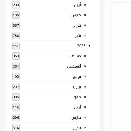
أبريل
280
مارس
405
فبراير
587
يناير
784
2025
2596
ديسمبر
358
أغسطس
251
يوليو
192
يونيو
201
مايو
305
أبريل
416
مارس
296
فبراير
314