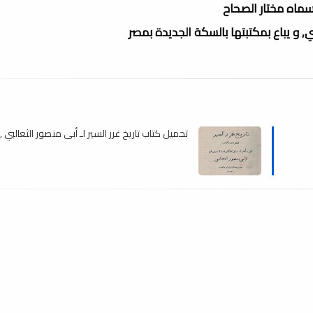
 سماه مختار الصحاح
, و يباع بمكتبتها بالسكة الجديدة بمصر
تحميل كتاب تاريخ غرر السير لـ أبى منصور الثعالبي , pdf