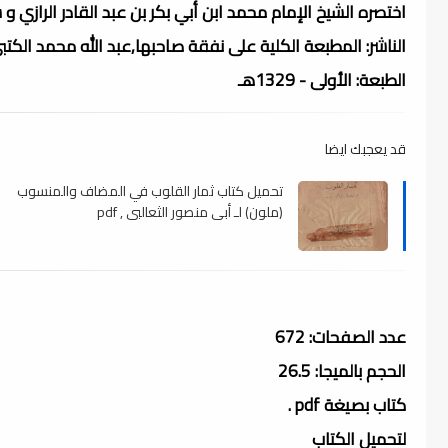
اختصره الشيخ الإمام محمد ابن أبي بكر بن عبد القادر الرازي و
الناشر: المطبعة الكلية على نفقة صاحبها,عبد الله محمد الكتبي
الطبعة: الأولى - 1329هـ
قد يعجبك ايضا
تحميل كتاب ثمار القلوب في المضاف والمنسوب
(ملون) لـ أبى منصور الثعالبي , pdf
عدد الصفحات: 672
الحجم بالميجا: 26.5
كتاب بصيغة pdf .
لتحميل الكتاب