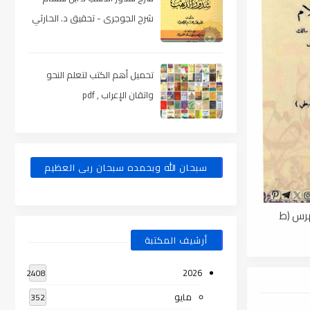
شرح الجوجرى - تحقيق د. الحارثي
، pdf
تحميل أهم الكتب لتعلم النحو
واتقان الإعراب , pdf
سبحان الله وبحمده سبحان ربى العظيم
هرس (ط
أرشيف المكتبة
2026
2408
مايو
352