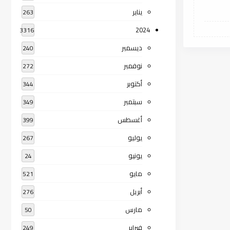
يناير
263
2024
3316
ديسمبر
240
نوفمبر
272
أكتوبر
344
سبتمبر
349
أغسطس
399
يوليو
267
يونيو
24
مايو
521
أبريل
276
مارس
50
فبراير
249