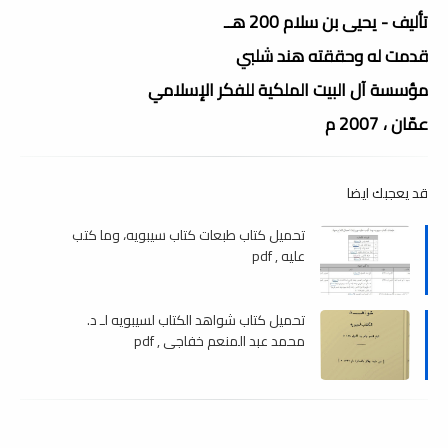
تأليف - يحيى بن سلام 200 هــ
قدمت له وحققته هند شلبي
مؤسسة آل البيت الملكية للفكر الإسلامي
عمّان ، 2007 م
قد يعجبك ايضا
تحميل كتاب طبعات كتاب سيبويه، وما كتب
عليه , pdf
تحميل كتاب شواهد الكتاب لسيبويه لـ د.
محمد عبد المنعم خفاجى , pdf