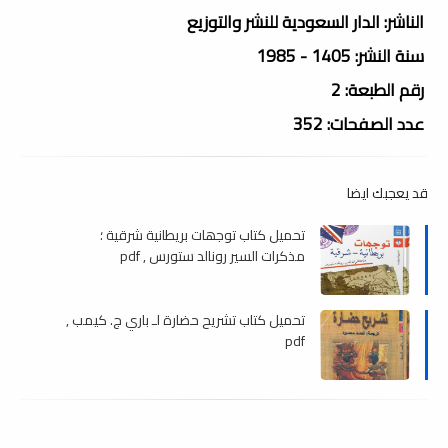
الناشر: الدار السعودية للنشر والتوزيع
سنة النشر: 1405 - 1985
رقم الطبعة: 2
عدد الصفحات: 352
قد يعجبك ايضا
تحميل كتاب توجھات بريطانية شرقية ؛
مذكرات السير رونالد ستورس , pdf
تحميل كتاب تشريح حضارة لـ باري ج. كيمب ,
pdf