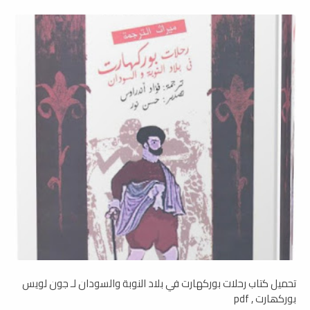
تحميل كتاب رحلات بوركهارت في بلاد النوبة والسودان لـ جون لويس
بوركھارت , pdf