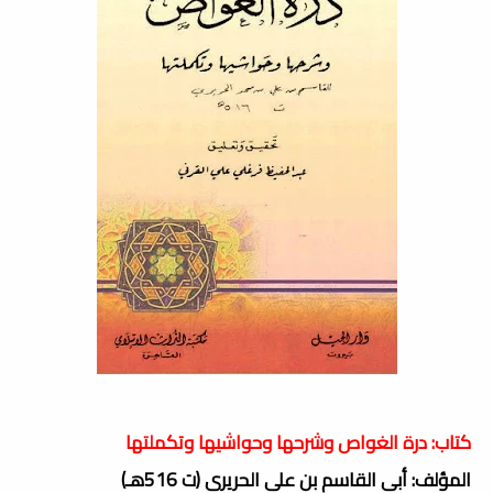
كتاب: درة الغواص وشرحها وحواشيها وتكملتها
المؤلف: أبى القاسم بن على الحريرى (ت 516هـ)