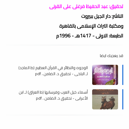
تحقيق: عبد الحفيظ فرغلى على القرنى
الناشر: دار الجيل ببيروت
ومكتبة التراث الإسلامى بالقاهرة
الطبعة: الاولى - 1417هـ - 1996م
قد يعجبك ايضا
الوجوه والنظائر في القرآن العظيم (ط الماجد)
لـ البلخي - تحقيق د. الضامن ، pdf
أسماء خيل العرب وفرسانها (ط العراق) لـ ابن
الأعرابي - تحقيق د. الضامن ، pdf