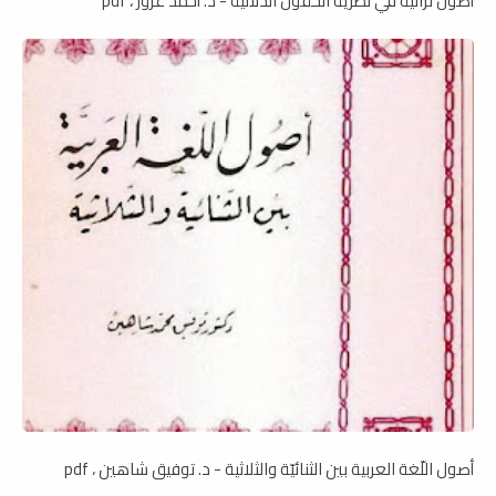
أصول تراثية في نظريّة الحقول الدلاليّة - د. أحمد عزوز ، pdf
أصول اللّغة العربية بين الثنائيّة والثلاثية - د. توفيق شاهين ، pdf